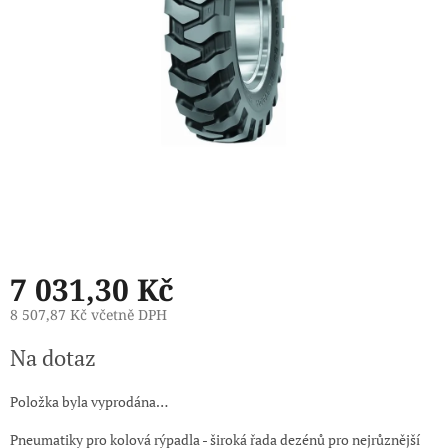
7 031,30 Kč
8 507,87 Kč včetně DPH
Měrná
Na dotaz
cena:
Položka byla vyprodána…
Pneumatiky pro kolová rýpadla - široká řada dezénů pro nejrůznější