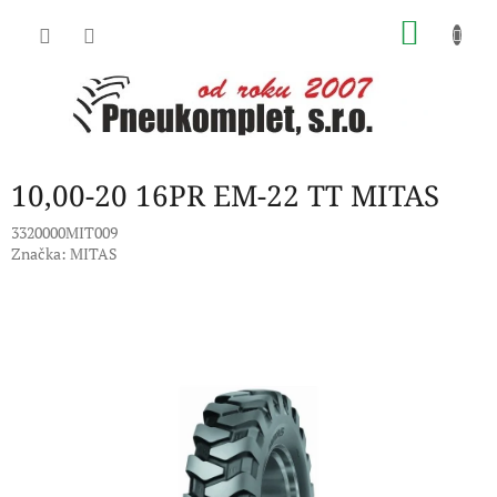
Přejít
NÁKU
na
obsah
KOŠÍK
10,00-20 16PR EM-22 TT MITAS
3320000MIT009
Značka:
MITAS