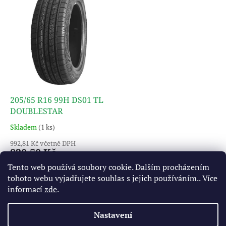
r
p
o
i
d
s
u
p
k
r
t
o
ů
d
u
k
205/65 R16 99H DS01 TL
t
DOUBLESTAR
ů
Skladem
(1 ks)
992,81 Kč včetně DPH
820,50 Kč
Tento web používá soubory cookie. Dalším procházením
Do košíku
tohoto webu vyjadřujete souhlas s jejich používáním.. Více
informací
zde
.
1
položek celkem
O
Nastavení
v