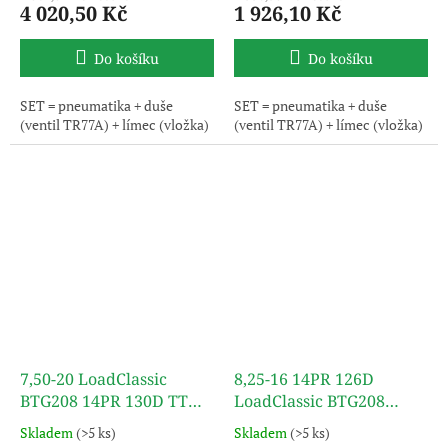
4 020,50 Kč
1 926,10 Kč
Do košíku
Do košíku
SET = pneumatika + duše
SET = pneumatika + duše
(ventil TR77A) + límec (vložka)
(ventil TR77A) + límec (vložka)
7,50-20 LoadClassic
8,25-16 14PR 126D
BTG208 14PR 130D TT
LoadClassic BTG208
(SET) TURON
(SET) TT TURON
Skladem
(>5 ks)
Skladem
(>5 ks)