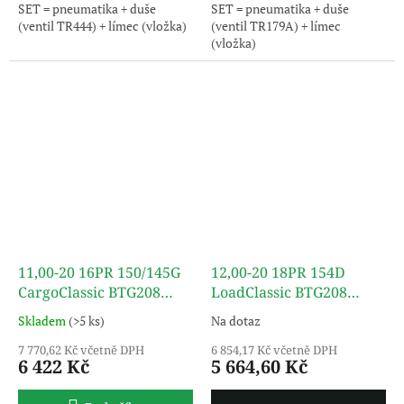
SET = pneumatika + duše
SET = pneumatika + duše
(ventil TR444) + límec (vložka)
(ventil TR179A) + límec
(vložka)
11,00-20 16PR 150/145G
12,00-20 18PR 154D
CargoClassic BTG208
LoadClassic BTG208
(SET) TT TURON
(SET) TT TURON
Skladem
(>5 ks)
Na dotaz
7 770,62 Kč včetně DPH
6 854,17 Kč včetně DPH
6 422 Kč
5 664,60 Kč