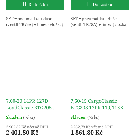
Do košíku
Do košíku
SET = pneumatika + duše
SET = pneumatika + duše
(ventil TR75A) + límec (vložka)
(ventil TR78A) + límec (vložka)
7,00-20 14PR 127D
7,50-15 CargoClassic
LoadClassic BTG208
BTG208 12PR 119/115K
(SET) TT TURON
TT TURON
Skladem
(>5 ks)
Skladem
(>5 ks)
2 905,82 Kč včetně DPH
2 252,78 Kč včetně DPH
2 401,50 Kč
1 861,80 Kč