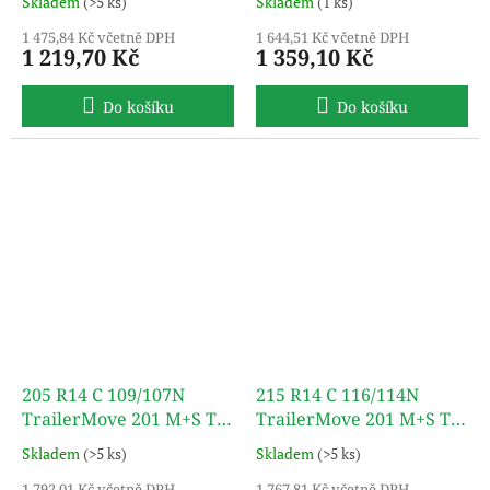
Skladem
(>5 ks)
Skladem
(1 ks)
1 475,84 Kč včetně DPH
1 644,51 Kč včetně DPH
1 219,70 Kč
1 359,10 Kč
Do košíku
Do košíku
205 R14 C 109/107N
215 R14 C 116/114N
TrailerMove 201 M+S TL
TrailerMove 201 M+S TL
TURON
TURON
Skladem
(>5 ks)
Skladem
(>5 ks)
1 792,01 Kč včetně DPH
1 767,81 Kč včetně DPH