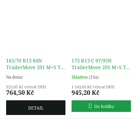
165/70 R13 84N
175 R13 C 97/95N
TrailerMove 201 M+S TL
TrailerMove 201 M+S TL
TURON
TURON
Na dotaz
Skladem
(2 ks)
925,05 Kč včetně DPH
1 143,69 Kč včetně DPH
764,50 Kč
945,20 Kč
Do košíku
DETAIL