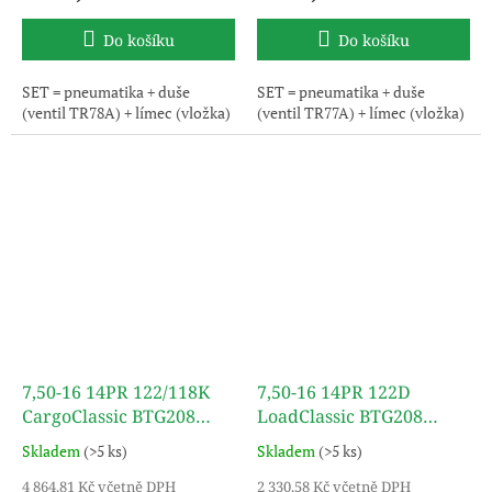
Do košíku
Do košíku
SET = pneumatika + duše
SET = pneumatika + duše
(ventil TR78A) + límec (vložka)
(ventil TR77A) + límec (vložka)
7,50-16 14PR 122/118K
7,50-16 14PR 122D
CargoClassic BTG208
LoadClassic BTG208
(SET) TT TURON
(SET) TT TURON
Skladem
(>5 ks)
Skladem
(>5 ks)
4 864,81 Kč včetně DPH
2 330,58 Kč včetně DPH