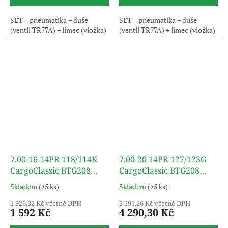
SET = pneumatika + duše
SET = pneumatika + duše
(ventil TR77A) + límec (vložka)
(ventil TR77A) + límec (vložka)
7,00-16 14PR 118/114K
7,00-20 14PR 127/123G
CargoClassic BTG208
CargoClassic BTG208
(SET) TT TURON
(SET) TT TURON
Skladem
(>5 ks)
Skladem
(>5 ks)
1 926,32 Kč včetně DPH
5 191,26 Kč včetně DPH
1 592 Kč
4 290,30 Kč