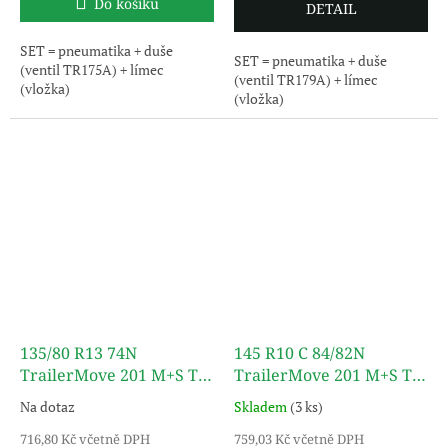
Do košíku
DETAIL
SET = pneumatika + duše
SET = pneumatika + duše
(ventil TR175A) + límec
(ventil TR179A) + límec
(vložka)
(vložka)
135/80 R13 74N
145 R10 C 84/82N
TrailerMove 201 M+S TL
TrailerMove 201 M+S TL
TURON
TURON
Na dotaz
Skladem
(3 ks)
716,80 Kč včetně DPH
759,03 Kč včetně DPH