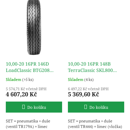
10,00-20 16PR 146D
10,00-20 16PR 148B
LoadClassic BTG208
TerraClassic SKL800
(SET) TT TURON
wide (SET) TT TURON
Skladem
(>5 ks)
Skladem
(4 ks)
5 574,71 Kč včetně DPH
6 497,22 Kč včetně DPH
4 607,20 Kč
5 369,60 Kč
Do košíku
Do košíku
SET = pneumatika + duše
SET = pneumatika + duše
(ventil TR179A) + límec
(ventil TR444) + límec (vložka)