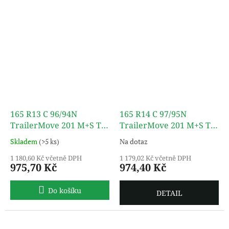
165 R13 C 96/94N
165 R14 C 97/95N
TrailerMove 201 M+S TL
TrailerMove 201 M+S TL
TURON
TURON
Skladem
(>5 ks)
Na dotaz
1 180,60 Kč včetně DPH
1 179,02 Kč včetně DPH
975,70 Kč
974,40 Kč
Do košíku
DETAIL