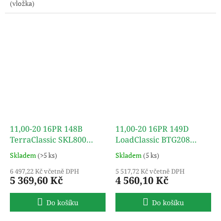
(vložka)
11,00-20 16PR 148B
11,00-20 16PR 149D
TerraClassic SKL800
LoadClassic BTG208
(SET) TT TURON
(SET) TT TURON
Skladem
(>5 ks)
Skladem
(5 ks)
6 497,22 Kč včetně DPH
5 517,72 Kč včetně DPH
5 369,60 Kč
4 560,10 Kč
Do košíku
Do košíku