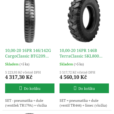
r
p
o
i
d
s
u
p
k
r
t
o
ů
d
u
k
10,00-20 16PR 146/142G
10,00-20 16PR 146B
t
CargoClassic BTG209
TerraClassic SKL800
ů
(SET) TT TURON
(SET) TT TURON
Skladem
(>5 ks)
Skladem
(>5 ks)
5 223,93 Kč včetně DPH
5 517,72 Kč včetně DPH
4 317,30 Kč
4 560,10 Kč
Do košíku
Do košíku
SET - pneumatika + duše
SET = pneumatika + duše
(ventilek TR179A) + vložka
(ventil TR444) + límec (vložka)