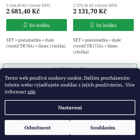
3 244,49 Kč včetně DPH
2 579,36 Kč včetně DPH
2 681,40 Kč
2 131,70 Kč
Do košíku
Do košíku
SET = pneumatika + duše
SET = pneumatika + duše
(ventil TR78A) + límec (vložka)
(ventil TR175A) + límec
(vložka)
NAČÍST DALŠÍ 3
S
Tento web používá soubory cookie. Dalším procházením
1
2
t
tohoto webu vyjadřujete souhlas s jejich používáním.. Více
O
r
53
položek celkem
informací
zde
.
v
á
l
NAHORU
n
á
k
Nastavení
o
d
v
Z
a
á
c
á
n
í
Odmítnout
Souhlasím
Vytvořil Shoptet
p
í
p
a
r