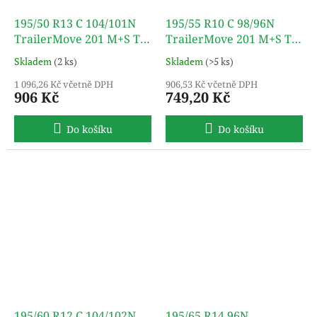
195/50 R13 C 104/101N
195/55 R10 C 98/96N
TrailerMove 201 M+S TL
TrailerMove 201 M+S TL
TURON
TURON
Skladem
(2 ks)
Skladem
(>5 ks)
1 096,26 Kč včetně DPH
906,53 Kč včetně DPH
906 Kč
749,20 Kč
Do košíku
Do košíku
195/60 R12 C 104/102N
195/65 R14 96N