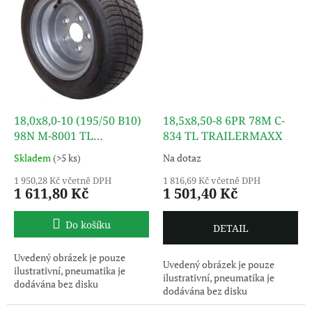
18,0x8,0-10 (195/50 B10)
18,5x8,50-8 6PR 78M C-
98N M-8001 TL
834 TL TRAILERMAXX
TRAILERMAXX
Skladem
(>5 ks)
Na dotaz
1 950,28 Kč včetně DPH
1 816,69 Kč včetně DPH
1 611,80 Kč
1 501,40 Kč
Do košíku
DETAIL
Uvedený obrázek je pouze
Uvedený obrázek je pouze
ilustrativní, pneumatika je
ilustrativní, pneumatika je
dodávána bez disku
dodávána bez disku