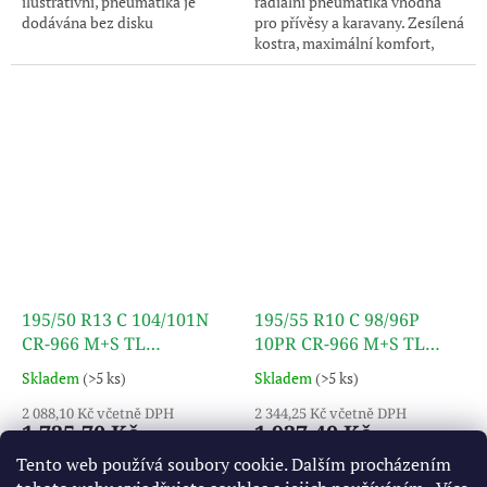
ilustrativní, pneumatika je
radiální pneumatika vhodná
dodávána bez disku
pro přívěsy a karavany. Zesílená
kostra, maximální komfort,
maximální bezpečnost díky
rezervě v nosnosti. Uvedený
obrázek je pouze ilustrativní,
pneumatika je dodávána bez
disku
195/50 R13 C 104/101N
195/55 R10 C 98/96P
CR-966 M+S TL
10PR CR-966 M+S TL
TRAILERMAXX
TRAILERMAXX
Skladem
(>5 ks)
Skladem
(>5 ks)
2 088,10 Kč včetně DPH
2 344,25 Kč včetně DPH
1 725,70 Kč
1 937,40 Kč
Tento web používá soubory cookie. Dalším procházením
Do košíku
Do košíku