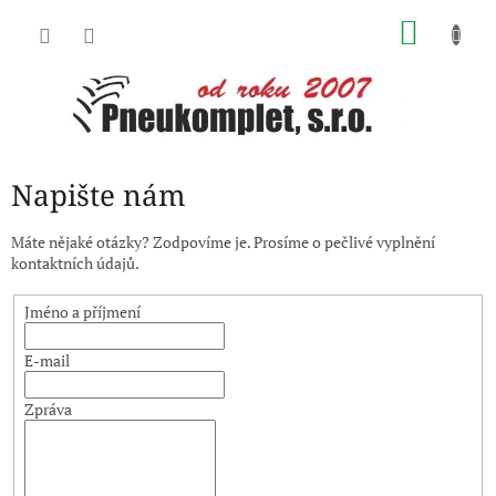
Přejít
NÁKU
na
obsah
KOŠÍK
Napište nám
Máte nějaké otázky? Zodpovíme je. Prosíme o pečlivé vyplnění
kontaktních údajů.
Jméno a příjmení
E-mail
Zpráva