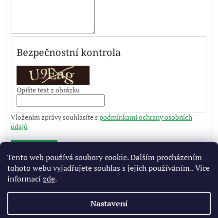
Bezpečnostní kontrola
Opište text z obrázku
Vložením zprávy souhlasíte s
podmínkami ochrany osobních
údajů
ODESLAT
Tento web používá soubory cookie. Dalším procházením
tohoto webu vyjadřujete souhlas s jejich používáním.. Více
Z
informací
zde
.
á
Vytvořil Shoptet
p
Nastavení
a