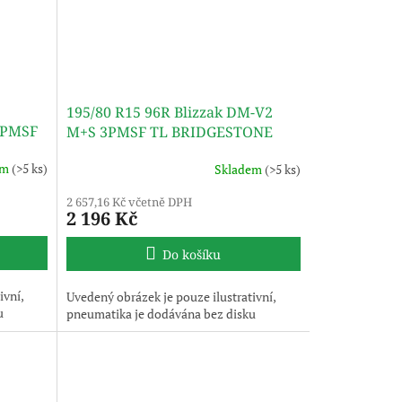
195/80 R15 96R Blizzak DM-V2
3PMSF
M+S 3PMSF TL BRIDGESTONE
em
(>5 ks)
Skladem
(>5 ks)
2 657,16 Kč včetně DPH
2 196 Kč
Do košíku
ivní,
Uvedený obrázek je pouze ilustrativní,
u
pneumatika je dodávána bez disku