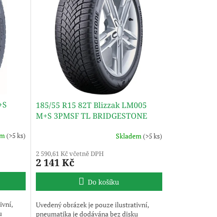
+S
185/55 R15 82T Blizzak LM005
M+S 3PMSF TL BRIDGESTONE
em
(>5 ks)
Skladem
(>5 ks)
2 590,61 Kč včetně DPH
2 141 Kč
Do košíku
ivní,
Uvedený obrázek je pouze ilustrativní,
u
pneumatika je dodávána bez disku