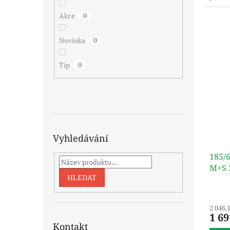
Akce
0
Novinka
0
Tip
0
Vyhledávání
185/
M+S 
HLEDAT
2 046,
1 69
Kontakt