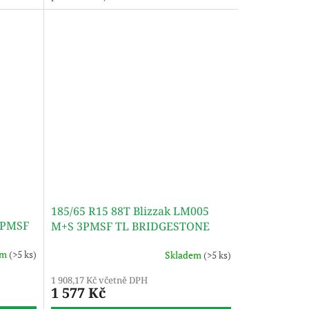
185/65 R15 88T Blizzak LM005
3PMSF
M+S 3PMSF TL BRIDGESTONE
em
(>5 ks)
Skladem
(>5 ks)
1 908,17 Kč včetně DPH
1 577 Kč