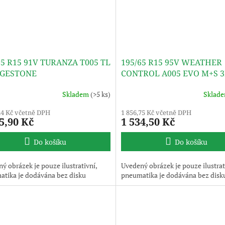
65 R15 91V TURANZA T005 TL
195/65 R15 95V WEATHER
DGESTONE
CONTROL A005 EVO M+S 
TL BRIDGESTONE
Skladem
(>5 ks)
Sklad
24 Kč včetně DPH
1 856,75 Kč včetně DPH
5,90 Kč
1 534,50 Kč
Do košíku
Do košíku
ý obrázek je pouze ilustrativní,
Uvedený obrázek je pouze ilustrat
tika je dodávána bez disku
pneumatika je dodávána bez disk