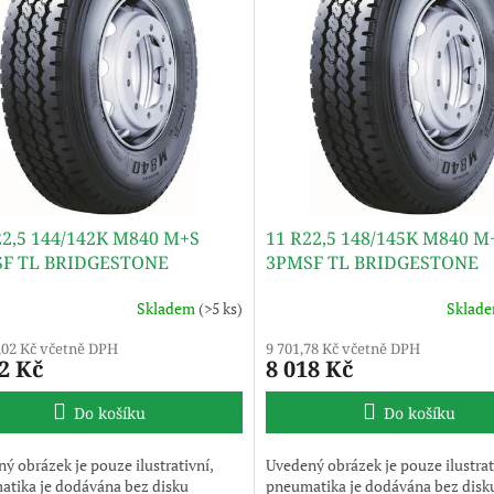
22,5 144/142K M840 M+S
11 R22,5 148/145K M840 M
F TL BRIDGESTONE
3PMSF TL BRIDGESTONE
Skladem
(>5 ks)
Sklad
,02 Kč včetně DPH
9 701,78 Kč včetně DPH
2 Kč
8 018 Kč
Do košíku
Do košíku
ý obrázek je pouze ilustrativní,
Uvedený obrázek je pouze ilustrat
tika je dodávána bez disku
pneumatika je dodávána bez disk