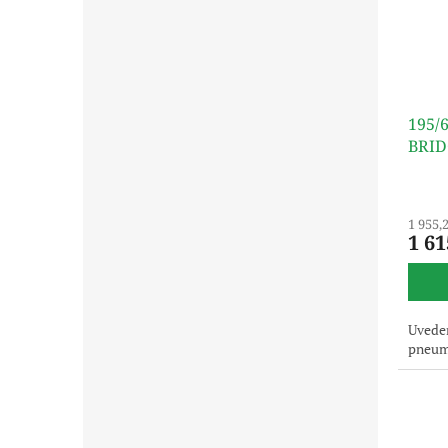
195/
BRI
1 955,
1 61
Uveden
pneuma