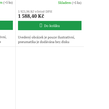
em
(>5 ks)
Skladem
(>5 ks)
1 921,96 Kč včetně DPH
1 588,40 Kč
Do košíku
ivní,
Uvedený obrázek je pouze ilustrativní,
u
pneumatika je dodávána bez disku