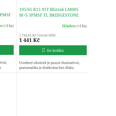
195/65 R15 91T Blizzak LM005
3PMSF
M+S 3PMSF TL BRIDGESTONE
em
(>5 ks)
Skladem
(>5 ks)
1 743,61 Kč včetně DPH
1 441 Kč
Do košíku
ivní,
Uvedený obrázek je pouze ilustrativní,
u
pneumatika je dodávána bez disku