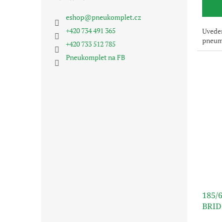
eshop
@
pneukomplet.cz
+420 734 491 365
Uveden
pneuma
+420 733 512 785
Pneukomplet na FB
185/
BRI