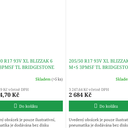
50 R17 93V XL BLIZZAK 6
205/50 R17 93V XL BLIZZA
3PMSF TL BRIDGESTONE
M+S 3PMSF TL BRIDGEST
Skladem
(>5 ks)
Sklad
29 Kč včetně DPH
3 247,64 Kč včetně DPH
4,70 Kč
2 684 Kč
Do košíku
Do košíku
ý obrázek je pouze ilustrativní,
Uvedený obrázek je pouze ilustrat
tika je dodávána bez disku
pneumatika je dodávána bez disk