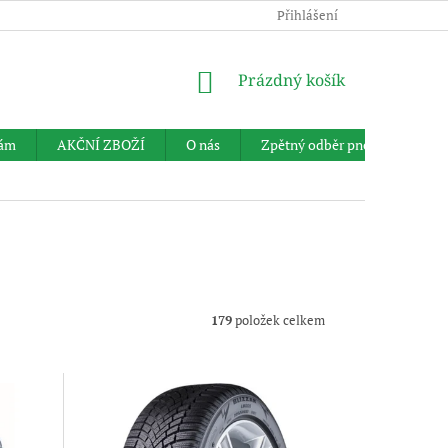
Přihlášení
NÁKUPNÍ
Prázdný košík
KOŠÍK
nám
AKČNÍ ZBOŽÍ
O nás
Zpětný odběr pneumatik
179
položek celkem