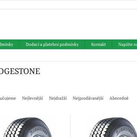
HLEDAT
dmínky
Dodací a platební podmínky
Kontakt
Napište 
DGESTONE
učujeme
Nejlevnější
Nejdražší
Nejprodávanější
Abecedně