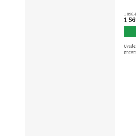
1 898,
1 56
Uveden
pneuma