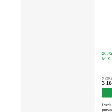
205/
M+S 
3 829,
3 16
Uveden
pneuma