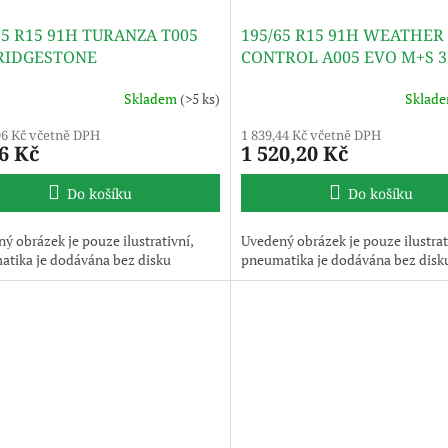
65 R15 91H TURANZA T005
195/65 R15 91H WEATHER
RIDGESTONE
CONTROL A005 EVO M+S 
TL BRIDGESTONE
Skladem
(>5 ks)
Sklad
96 Kč včetně DPH
1 839,44 Kč včetně DPH
6 Kč
1 520,20 Kč
Do košíku
Do košíku
ý obrázek je pouze ilustrativní,
Uvedený obrázek je pouze ilustrat
tika je dodávána bez disku
pneumatika je dodávána bez disk