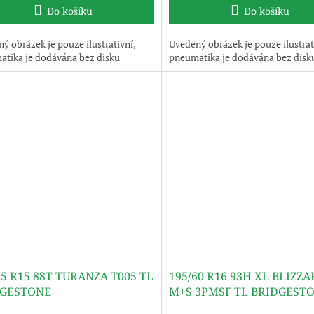
Do košíku
Do košíku
ý obrázek je pouze ilustrativní,
Uvedený obrázek je pouze ilustrat
tika je dodávána bez disku
pneumatika je dodávána bez disk
65 R15 88T TURANZA T005 TL
195/60 R16 93H XL BLIZZA
DGESTONE
M+S 3PMSF TL BRIDGEST