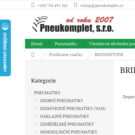
Přejít
+420 734 491 365
eshop@pneukomplet.cz
na
obsah
Domů
Pneumatiky
Všeobecné obchodní po
Domů
Prodávané značky
BRIDGESTONE
P
BRI
o
Přeskočit
s
Kategorie
kategorie
t
Ř
r
PNEUMATIKY
a
a
Dopor
OSOBNÍ PNEUMATIKY
z
n
e
DODÁVKOVÉ PNEUMATIKY (VAN)
n
V
n
í
NÁKLADNÍ PNEUMATIKY
ý
í
p
ZEMĚDĚLSKÉ PNEUMATIKY
p
p
a
MIMOSILNIČNÍ PNEUMATIKY