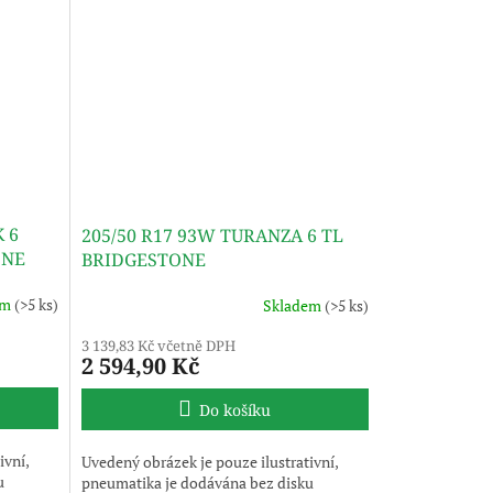
K 6
205/50 R17 93W TURANZA 6 TL
ONE
BRIDGESTONE
em
(>5 ks)
Skladem
(>5 ks)
3 139,83 Kč včetně DPH
2 594,90 Kč
Do košíku
ivní,
Uvedený obrázek je pouze ilustrativní,
u
pneumatika je dodávána bez disku