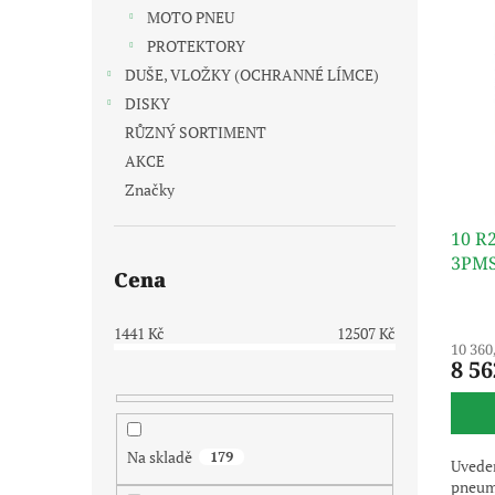
i
r
n
MOTO PNEU
s
o
e
p
PROTEKTORY
d
l
r
u
DUŠE, VLOŽKY (OCHRANNÉ LÍMCE)
o
k
DISKY
d
t
RŮZNÝ SORTIMENT
u
ů
AKCE
k
Značky
t
ů
10 R
3PMS
Cena
1441
Kč
12507
Kč
10 360
8 56
Na skladě
179
Uveden
pneuma