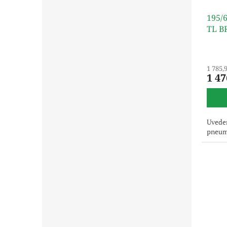
195/
TL B
1 785,
1 47
Uveden
pneuma