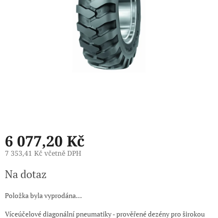
6 077,20 Kč
7 353,41 Kč včetně DPH
Měrná
Na dotaz
cena:
Položka byla vyprodána…
Víceúčelové diagonální pneumatiky - prověřené dezény pro širokou