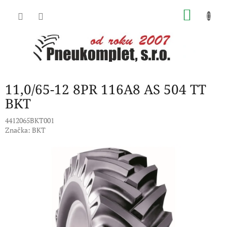
Přejít
NÁKU
na
obsah
KOŠÍK
11,0/65-12 8PR 116A8 AS 504 TT
BKT
4412065BKT001
Značka:
BKT