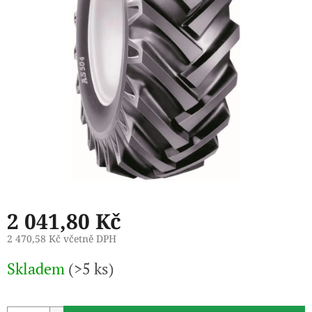
2 041,80 Kč
2 470,58 Kč včetně DPH
Měrná
Skladem
(>5 ks)
cena: