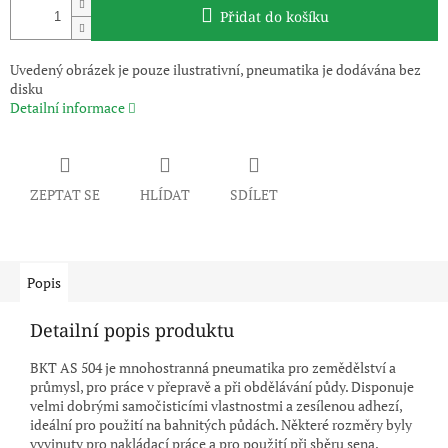
Přidat do košíku
Uvedený obrázek je pouze ilustrativní, pneumatika je dodávána bez
disku
Detailní informace
ZEPTAT SE
HLÍDAT
SDÍLET
Popis
Detailní popis produktu
BKT AS 504 je mnohostranná pneumatika pro zemědělství a
průmysl, pro práce v přepravě a při obdělávání půdy. Disponuje
velmi dobrými samočisticími vlastnostmi a zesílenou adhezí,
ideální pro použití na bahnitých půdách. Některé rozměry byly
vyvinuty pro nakládací práce a pro použití při sběru sena.