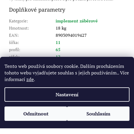
Doplňkové parametry
Kategorie
:
implement záběrové
Hmotnost
:
18 kg
EAN
:
8903094019427
šířka
:
11
profil
:
65
ráfek
:
12
Výrobce pneu (značka)
:
BKT
Tento web používá soubory cookie. Dalším procházením
Dezén
:
AS 504
tohoto webu vyjadřujete souhlas s jejich používáním.. Více
Index nosnosti (LI)
:
116
informací
zde
.
Rychlostní index (SI)
:
A8 - do 40 km/hod
Nastavení
Z
á
Odmítnout
Souhlasím
Vytvořil Shoptet
p
a
t
Copyright 2026
Pneukomplet.cz
. Všechna práva vyhrazena.