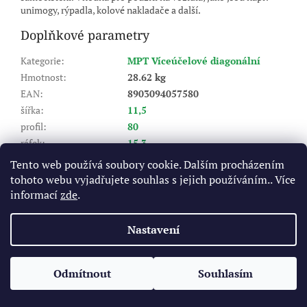
unimogy, rýpadla, kolové nakladače a další.
Doplňkové parametry
Kategorie
:
MPT Víceúčelové diagonální
Hmotnost
:
28.62 kg
EAN
:
8903094057580
šířka
:
11,5
profil
:
80
ráfek
:
15,3
Výrobce pneu (značka)
:
BKT
Tento web používá soubory cookie. Dalším procházením
Dezén
:
MP 567
tohoto webu vyjadřujete souhlas s jejich používáním.. Více
Index nosnosti (LI)
:
131/119
informací
zde
.
Rychlostní index (SI)
:
A8 - do 40 km/hod
Nastavení
Z
á
Odmítnout
Souhlasím
Vytvořil Shoptet
p
a