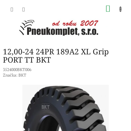
Přejít
NÁKU
na
obsah
KOŠÍK
12,00-24 24PR 189A2 XL Grip
PORT TT BKT
3524000BKT006
Značka:
BKT