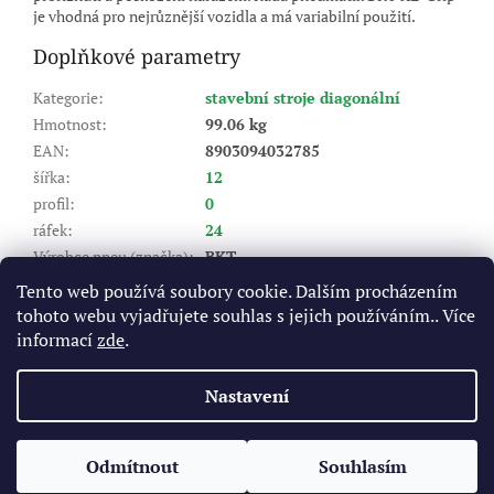
je vhodná pro nejrůznější vozidla a má variabilní použití.
Doplňkové parametry
Kategorie
:
stavební stroje diagonální
Hmotnost
:
99.06 kg
EAN
:
8903094032785
šířka
:
12
profil
:
0
ráfek
:
24
Výrobce pneu (značka)
:
BKT
Dezén
:
XL GRIP
Tento web používá soubory cookie. Dalším procházením
Index nosnosti (LI)
:
189
tohoto webu vyjadřujete souhlas s jejich používáním.. Více
Rychlostní index (SI)
:
A2 - do 10 km/hod
informací
zde
.
Výška dezénu (mm)
:
24
Nastavení
Z
á
Odmítnout
Souhlasím
Vytvořil Shoptet
p