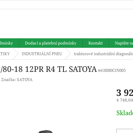
HLEDAT
dmínky
Dodací a platební podmínky
Kontakt
Napište 
TIKY
INDUSTRIÁLNÍ PNEU
traktorové industriální diagonál
5/80-18 12PR R4 TL SATOYA
4418080CIN003
Značka:
SATOYA
3 9
4 748,0
Měrná
Skla
cena: