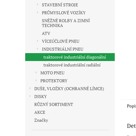
n
STAVEBNÍ STROJE
e
PRŮMYSLOVÉ VOZÍKY
l
SNĚŽNÉ ROLBY A ZIMNÍ
TECHNIKA
ATV
VÍCEÚČLOVÉ PNEU
INDUSTRIÁLNÍ PNEU
traktorové industriální diagonální
traktorové industriální radiální
MOTO PNEU
PROTEKTORY
DUŠE, VLOŽKY (OCHRANNÉ LÍMCE)
DISKY
RŮZNÝ SORTIMENT
Popi
AKCE
Značky
Det