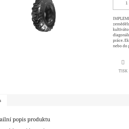
IMPLEMEN
zemědělsk
kultiváto
diagonáln
práce. Ek
nebo do 
TISK
s
ailní popis produktu