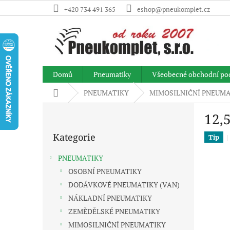
Přejít
+420 734 491 365
eshop@pneukomplet.cz
na
obsah
Domů
Pneumatiky
Všeobecné obchodní po
Domů
PNEUMATIKY
MIMOSILNIČNÍ PNEUMA
P
12,
o
Přeskočit
s
Kategorie
kategorie
Tip
t
r
PNEUMATIKY
a
OSOBNÍ PNEUMATIKY
n
DODÁVKOVÉ PNEUMATIKY (VAN)
n
í
NÁKLADNÍ PNEUMATIKY
p
ZEMĚDĚLSKÉ PNEUMATIKY
a
MIMOSILNIČNÍ PNEUMATIKY