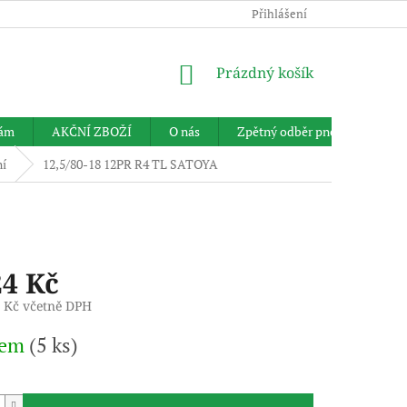
Přihlášení
NÁKUPNÍ
Prázdný košík
KOŠÍK
nám
AKČNÍ ZBOŽÍ
O nás
Zpětný odběr pneumatik
ní
12,5/80-18 12PR R4 TL SATOYA
24 Kč
4 Kč včetně DPH
dem
(5 ks)