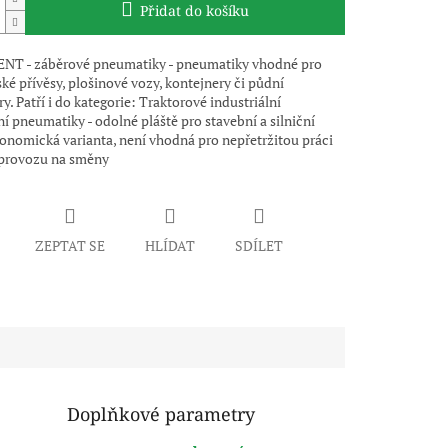
Přidat do košíku
T - záběrové pneumatiky - pneumatiky vhodné pro
é přívěsy, plošinové vozy, kontejnery či půdní
ry. Patří i do kategorie: Traktorové industriální
í pneumatiky - odolné pláště pro stavební a silniční
onomická varianta, není vhodná pro nepřetržitou práci
provozu na směny
ZEPTAT SE
HLÍDAT
SDÍLET
Doplňkové parametry