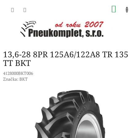
Přejít
NÁKU
na
obsah
KOŠÍK
13,6-28 8PR 125A6/122A8 TR 135
TT BKT
4128000BKT006
Značka:
BKT