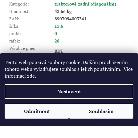
Kategorie
:
traktorové zadní (diagonální)
Hmotnost
:
53.66 kg
EAN
:
8903094003341
šířka
:
13,6
profil
:
0
ráfek
:
28
Výrobce pneu
BKT
(značka)
:
Dezén
:
TR 135
Tento web používá soubory cookie. Dalším procházením
tohoto webu vyjadřujete souhlas s jejich používáním.. Více
Index nosnosti (LI)
:
125/122
informací
zde
.
A6 - do 30 km/hod, A8 - do 40
Rychlostní index (SI)
:
km/hod
Nastavení
Z
á
Odmítnout
Souhlasím
Vytvořil Shoptet
p
a
t
Copyright 2026
Pneukomplet.cz
. Všechna práva vyhrazena.
í
Upravit nastavení cookies