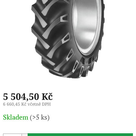
5 504,50 Kč
6 660,45 Kč včetně DPH
Měrná
Skladem
(>5 ks)
cena: