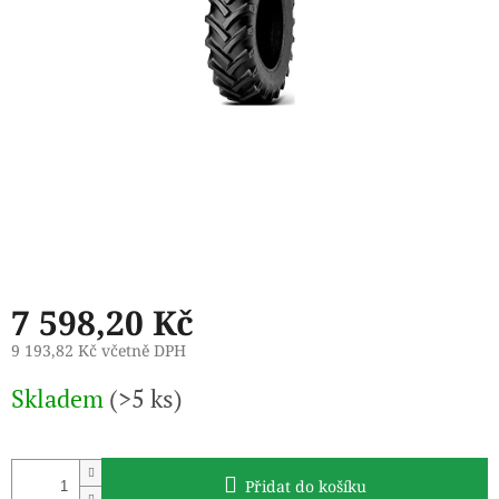
7 598,20 Kč
9 193,82 Kč včetně DPH
Měrná
Skladem
(>5 ks)
cena:
Přidat do košíku