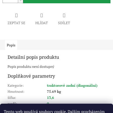
ZEPTAT SE
HLÍDAT
SDÍLET
Popis
Detailní popis produktu
Popis produktu není dostupný
Doplňkové parametry
Kategorie
:
traktorové zadní (diagonální)
Hmotnost
:
75.69 kg
šířka
:
13,6
profil
:
0
ráfek
:
38
Tento web používá soubory cookie. Dalším procházením