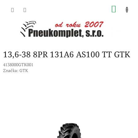
Přejít
NÁKU
na
obsah
KOŠÍK
13,6-38 8PR 131A6 AS100 TT GTK
4138000GTK001
Značka:
GTK