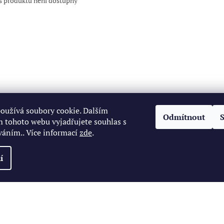
s produktu není dostupný
oužívá soubory cookie. Dalším
Odmítnout
 tohoto webu vyjadřujete souhlas s
váním.. Více informací
zde
.
í