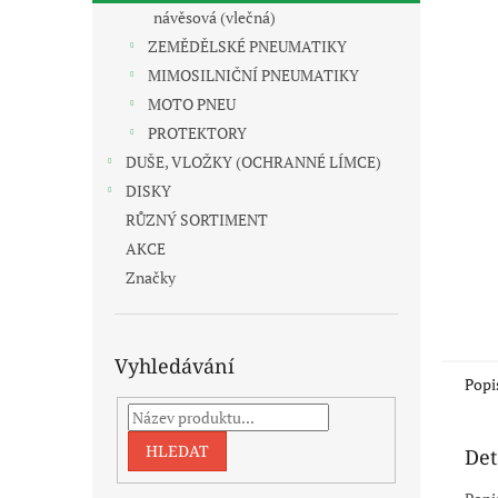
n
návěsová (vlečná)
e
ZEMĚDĚLSKÉ PNEUMATIKY
l
MIMOSILNIČNÍ PNEUMATIKY
MOTO PNEU
PROTEKTORY
DUŠE, VLOŽKY (OCHRANNÉ LÍMCE)
DISKY
RŮZNÝ SORTIMENT
AKCE
Značky
Vyhledávání
Popi
HLEDAT
Det