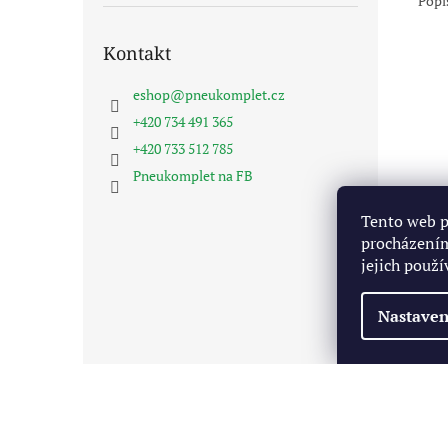
Popi
Kontakt
eshop
@
pneukomplet.cz
+420 734 491 365
+420 733 512 785
Pneukomplet na FB
Tento web p
procházením
jejich použí
Nastaven
Z
á