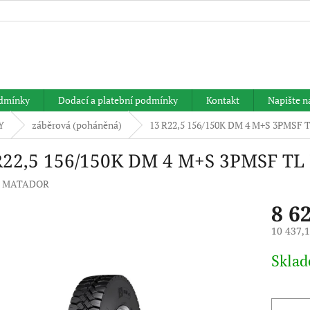
HLEDAT
dmínky
Dodací a platební podmínky
Kontakt
Napište 
Y
záběrová (poháněná)
13 R22,5 156/150K DM 4 M+S 3PMS
R22,5 156/150K DM 4 M+S 3PMSF T
:
MATADOR
8 6
10 437,
Měrná
Skla
cena: