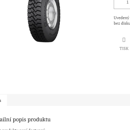
Uvedený 
bez disk
TISK
s
ailní popis produktu