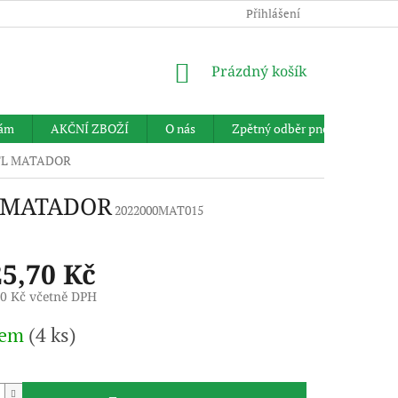
Přihlášení
NÁKUPNÍ
Prázdný košík
KOŠÍK
nám
AKČNÍ ZBOŽÍ
O nás
Zpětný odběr pneumatik
F TL MATADOR
L MATADOR
2022000MAT015
25,70 Kč
10 Kč včetně DPH
dem
(4 ks)