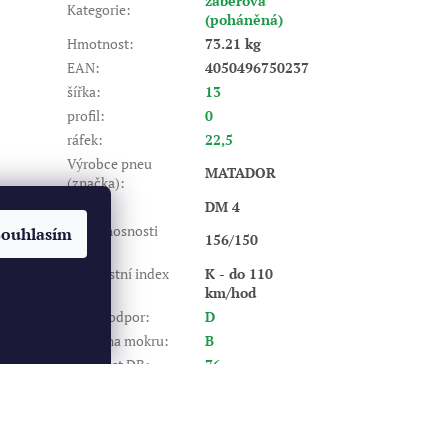
záběrová
Kategorie
:
(poháněná)
Hmotnost
:
73.21 kg
EAN
:
4050496750237
šířka
:
13
profil
:
0
ráfek
:
22,5
Výrobce pneu
MATADOR
(značka)
:
Dezén
:
DM 4
Index nosnosti
Souhlasím
156/150
(LI)
:
Rychlostní index
K - do 110
(SI)
:
km/hod
Valivý odpor
:
D
Záběr na mokru
:
B
Hlučnost DB
:
76