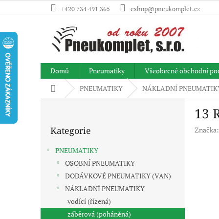
Přejít
+420 734 491 365
eshop@pneukomplet.cz
na
obsah
Domů
Pneumatiky
Všeobecné obchodní po
Domů
PNEUMATIKY
NÁKLADNÍ PNEUMATIK
P
13 
o
Přeskočit
s
Kategorie
Značka
kategorie
t
r
PNEUMATIKY
a
OSOBNÍ PNEUMATIKY
n
DODÁVKOVÉ PNEUMATIKY (VAN)
n
í
NÁKLADNÍ PNEUMATIKY
p
vodící (řízená)
a
záběrová (poháněná)