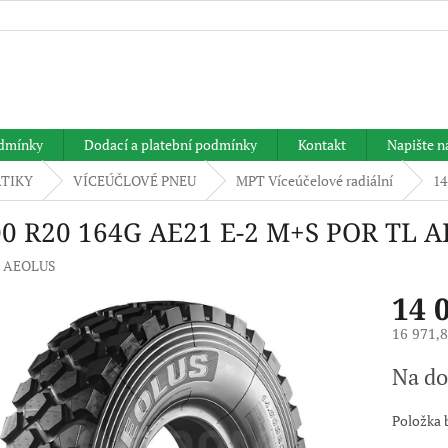
HLEDAT
dmínky
Dodací a platební podmínky
Kontakt
Napište 
TIKY
VÍCEÚČLOVÉ PNEU
MPT Víceúčelové radiální
14
00 R20 164G AE21 E-2 M+S POR TL 
:
AEOLUS
14 
16 971,
Měrná
Na do
cena:
Položka 