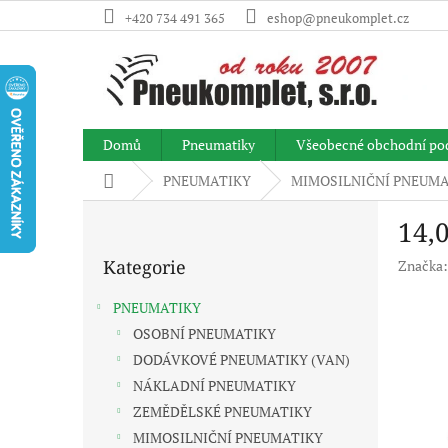
Přejít
+420 734 491 365
eshop@pneukomplet.cz
na
obsah
Domů
Pneumatiky
Všeobecné obchodní po
Domů
PNEUMATIKY
MIMOSILNIČNÍ PNEUMA
P
14,
o
Přeskočit
s
Kategorie
Značka
kategorie
t
r
PNEUMATIKY
a
OSOBNÍ PNEUMATIKY
n
DODÁVKOVÉ PNEUMATIKY (VAN)
n
í
NÁKLADNÍ PNEUMATIKY
p
ZEMĚDĚLSKÉ PNEUMATIKY
a
MIMOSILNIČNÍ PNEUMATIKY