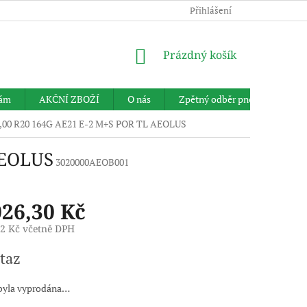
Přihlášení
NÁKUPNÍ
Prázdný košík
KOŠÍK
nám
AKČNÍ ZBOŽÍ
O nás
Zpětný odběr pneumatik
,00 R20 164G AE21 E-2 M+S POR TL AEOLUS
AEOLUS
3020000AEOB001
026,30 Kč
82 Kč včetně DPH
taz
byla vyprodána…