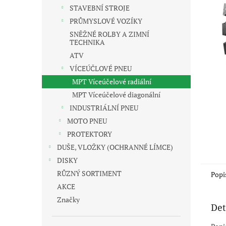
n
STAVEBNÍ STROJE
e
PRŮMYSLOVÉ VOZÍKY
l
SNĚŽNÉ ROLBY A ZIMNÍ
TECHNIKA
ATV
VÍCEÚČLOVÉ PNEU
MPT Víceúčelové radiální
MPT Víceúčelové diagonální
INDUSTRIÁLNÍ PNEU
MOTO PNEU
PROTEKTORY
DUŠE, VLOŽKY (OCHRANNÉ LÍMCE)
DISKY
RŮZNÝ SORTIMENT
Popi
AKCE
Značky
Det