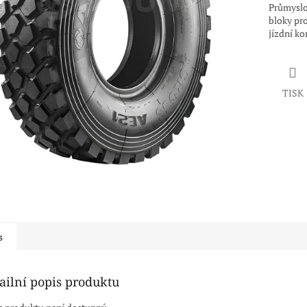
Průmyslo
bloky pro
jízdní ko
TISK
s
ailní popis produktu