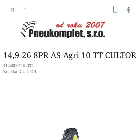
Přejít
NÁKU
na
obsah
KOŠÍK
14,9-26 8PR AS-Agri 10 TT CULTOR
4126000CUL001
Značka:
CULTOR