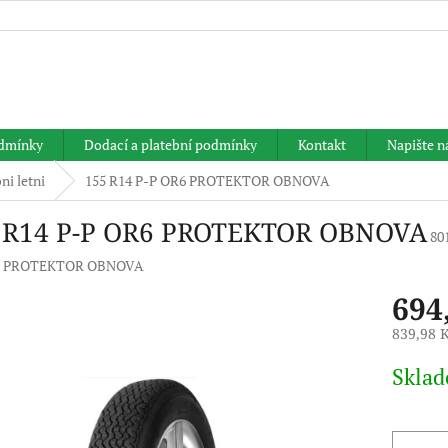
HLEDAT
dmínky
Dodací a platební podmínky
Kontakt
Napište 
ni letni
155 R14 P-P OR6 PROTEKTOR OBNOVA
 R14 P-P OR6 PROTEKTOR OBNOVA
80
:
PROTEKTOR OBNOVA
694
839,98 
Měrná
Skla
cena: