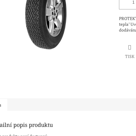
PROTEKTO
tepla" Uv
dodávána
TISK
s
ailní popis produktu