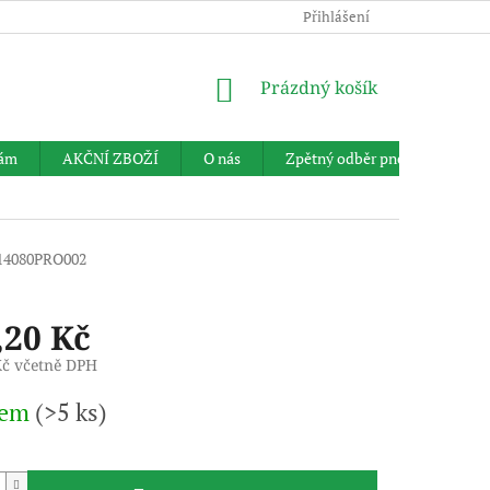
Přihlášení
NÁKUPNÍ
Prázdný košík
KOŠÍK
nám
AKČNÍ ZBOŽÍ
O nás
Zpětný odběr pneumatik
14080PRO002
,20 Kč
Kč včetně DPH
dem
(>5 ks)