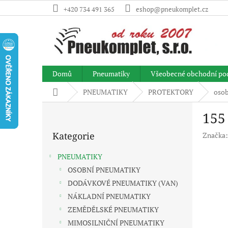
Přejít
+420 734 491 365
eshop@pneukomplet.cz
na
obsah
Domů
Pneumatiky
Všeobecné obchodní po
Domů
PNEUMATIKY
PROTEKTORY
osob
P
155
o
Přeskočit
s
Kategorie
Značka
kategorie
t
r
PNEUMATIKY
a
OSOBNÍ PNEUMATIKY
n
DODÁVKOVÉ PNEUMATIKY (VAN)
n
í
NÁKLADNÍ PNEUMATIKY
p
ZEMĚDĚLSKÉ PNEUMATIKY
a
MIMOSILNIČNÍ PNEUMATIKY