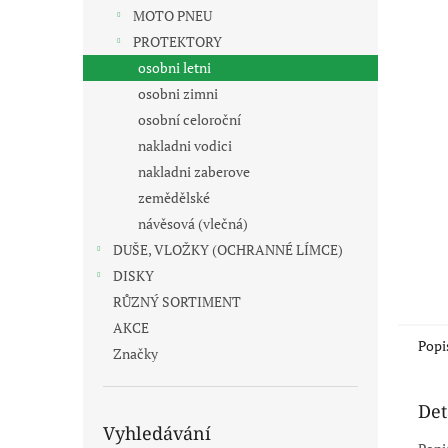
n
MOTO PNEU
e
PROTEKTORY
l
osobni letni
osobni zimni
osobní celoroční
nakladni vodici
nakladni zaberove
zemědělské
návěsová (vlečná)
DUŠE, VLOŽKY (OCHRANNÉ LÍMCE)
DISKY
RŮZNÝ SORTIMENT
AKCE
Popi
Značky
Det
Vyhledávání