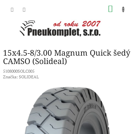
Přejít
NÁKU
na
obsah
KOŠÍK
15x4.5-8/3.00 Magnum Quick šedý
CAMSO (Solideal)
5108000SOLC005
Značka:
SOLIDEAL