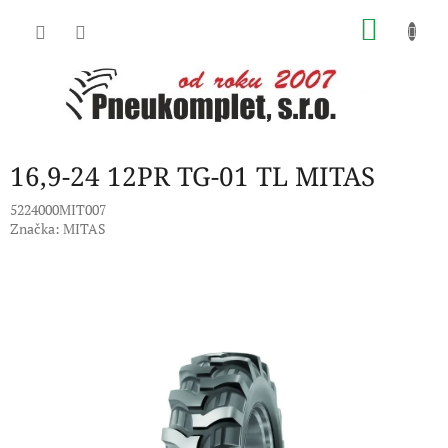
Přejít
NÁKU
na
obsah
KOŠÍK
16,9-24 12PR TG-01 TL MITAS
5224000MIT007
Značka:
MITAS