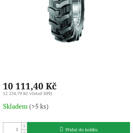
10 111,40 Kč
12 234,79 Kč včetně DPH
Měrná
Skladem
(>5 ks)
cena:
Přidat do košíku