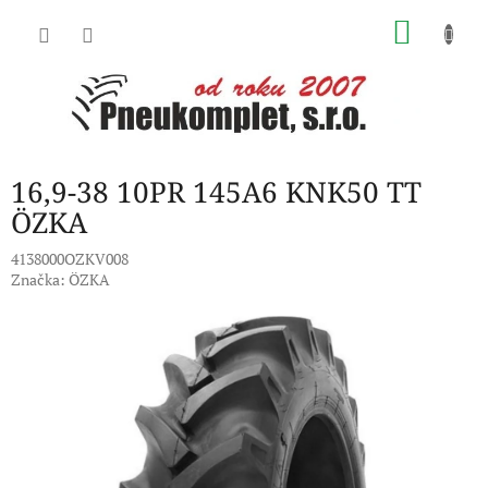
Přejít
NÁKU
na
obsah
KOŠÍK
16,9-38 10PR 145A6 KNK50 TT
ÖZKA
4138000OZKV008
Značka:
ÖZKA