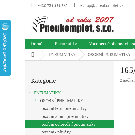
Přejít
+420 734 491 365
eshop@pneukomplet.cz
na
obsah
Domů
Pneumatiky
Všeobecné obchodní po
Domů
PNEUMATIKY
OSOBNÍ PNEUMATIKY
P
165
o
Přeskočit
s
Kategorie
Značka
kategorie
t
r
PNEUMATIKY
a
OSOBNÍ PNEUMATIKY
n
osobní letní pneumatiky
n
í
osobní zimní pneumatiky
p
osobní celoroční pneumatiky
a
osobní - přívěsy