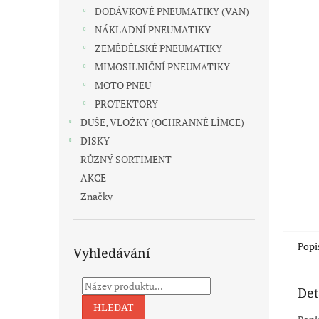
n
DODÁVKOVÉ PNEUMATIKY (VAN)
e
NÁKLADNÍ PNEUMATIKY
l
ZEMĚDĚLSKÉ PNEUMATIKY
MIMOSILNIČNÍ PNEUMATIKY
MOTO PNEU
PROTEKTORY
DUŠE, VLOŽKY (OCHRANNÉ LÍMCE)
DISKY
RŮZNÝ SORTIMENT
AKCE
Značky
Popi
Vyhledávání
Det
HLEDAT