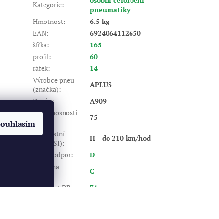
osobní celoroční
Kategorie
:
pneumatiky
Hmotnost
:
6.5 kg
EAN
:
6924064112650
šířka
:
165
profil
:
60
ráfek
:
14
Výrobce pneu
APLUS
(značka)
:
Dezén
:
A909
Index nosnosti
75
(LI)
:
Souhlasím
Rychlostní
H - do 210 km/hod
index (SI)
:
Valivý odpor
:
D
Záběr na
C
mokru
:
Hlučnost DB
:
71