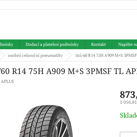
HLEDAT
dmínky
Dodací a platební podmínky
Kontakt
Napište 
osobní celoroční pneumatiky
165/60 R14 75H A909 M+S 3PMS
/60 R14 75H A909 M+S 3PMSF TL A
:
APLUS
873
1 056,8
Měrná
Skla
cena: