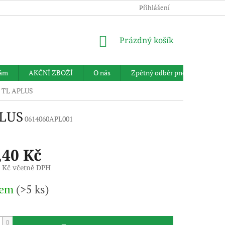
Přihlášení
NÁKUPNÍ
Prázdný košík
KOŠÍK
nám
AKČNÍ ZBOŽÍ
O nás
Zpětný odběr pneumatik
F TL APLUS
PLUS
0614060APL001
,40 Kč
1 Kč včetně DPH
dem
(>5 ks)