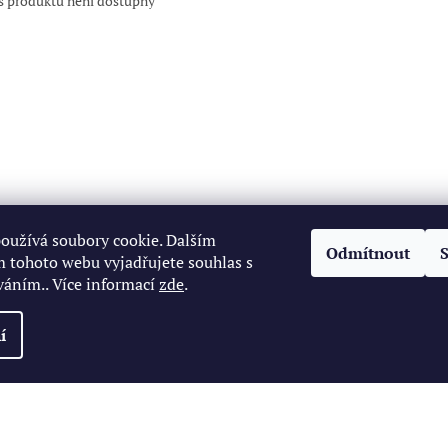
s produktu není dostupný
oužívá soubory cookie. Dalším
Odmítnout
 tohoto webu vyjadřujete souhlas s
váním.. Více informací
zde
.
í