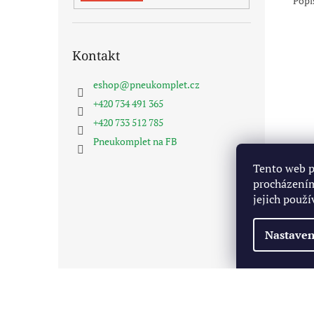
Popi
Kontakt
eshop
@
pneukomplet.cz
+420 734 491 365
+420 733 512 785
Pneukomplet na FB
Tento web p
procházením
jejich použí
Nastaven
Z