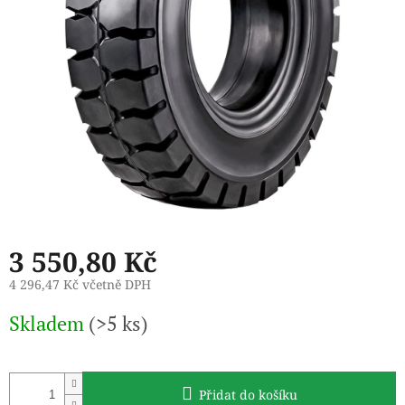
3 550,80 Kč
4 296,47 Kč včetně DPH
Měrná
Skladem
(>5 ks)
cena:
Přidat do košíku