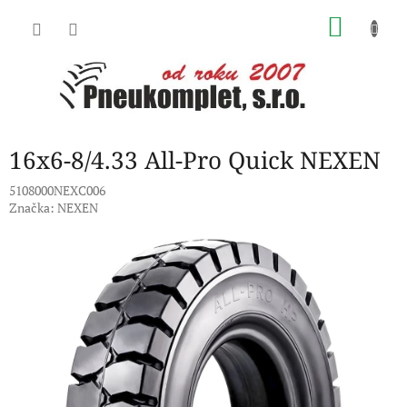
Přejít
NÁKU
na
obsah
KOŠÍK
16x6-8/4.33 All-Pro Quick NEXEN
5108000NEXC006
Značka:
NEXEN