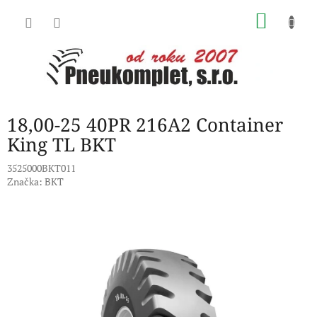
Přejít
NÁKU
na
obsah
KOŠÍK
18,00-25 40PR 216A2 Container
King TL BKT
3525000BKT011
Značka:
BKT