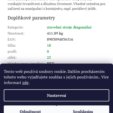
vynikající trvanlivost a dlouhou životnost. Vhodné zejména pro
zařízení na manipulaci s kontajnéry, např. portálový jeřáb.
Doplňkové parametry
Kategorie
:
stavební stroje diagonální
Hmotnost
:
411.89 kg
EAN
:
8903094036516
šířka
:
18
profil
:
0
ráfek
:
25
Výrobce pneu (značka)
:
BKT
Dezén
:
Container King
Tento web používá soubory cookie. Dalším procházením
Index nosnosti (LI)
:
216
tohoto webu vyjadřujete souhlas s jejich používáním.. Více
Rychlostní index (SI)
:
A2 - do 10 km/hod
informací
zde
.
Výška dezénu (mm)
:
68
Nastavení
Z
á
Odmítnout
Souhlasím
Vytvořil Shoptet