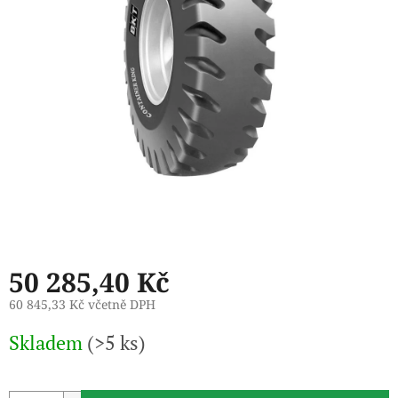
50 285,40 Kč
60 845,33 Kč včetně DPH
Měrná
Skladem
(>5 ks)
cena: