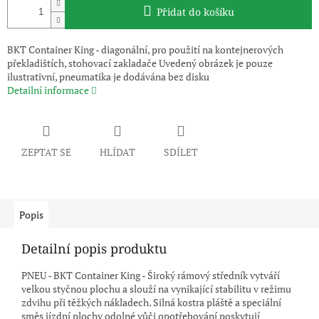
Přidat do košíku
BKT Container King - diagonální, pro použití na kontejnerových
překladištích, stohovací zakladače Uvedený obrázek je pouze
ilustrativní, pneumatika je dodávána bez disku
Detailní informace
ZEPTAT SE
HLÍDAT
SDÍLET
Popis
Detailní popis produktu
PNEU - BKT Container King - Široký rámový středník vytváří
velkou styčnou plochu a slouží na vynikající stabilitu v režimu
zdvihu při těžkých nákladech. Silná kostra pláště a speciální
směs jízdní plochy odolné vůči opotřebování poskytují