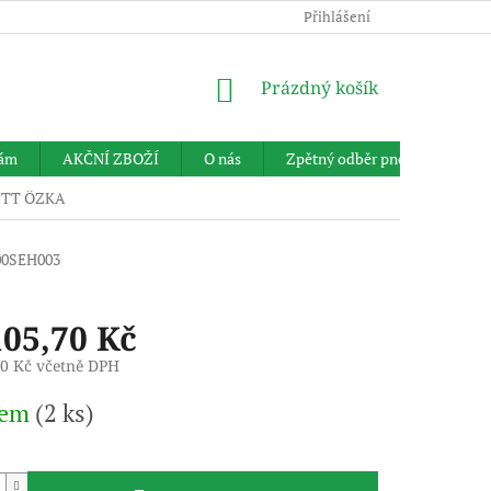
Přihlášení
NÁKUPNÍ
Prázdný košík
KOŠÍK
nám
AKČNÍ ZBOŽÍ
O nás
Zpětný odběr pneumatik
0 TT ÖZKA
00SEH003
105,70 Kč
90 Kč včetně DPH
dem
(2 ks)