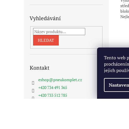
Vyso
stře
blok
Nejl
Vyhledávání
HLEDAT
Tento web p
procházením
Kontakt
jejich použí
eshop
@
pneukomplet.cz
Nastaven
+420 734 491 365
+420 733 512 785
Pneukomplet na FB
Z
á
Copyright 2026
Pneukomplet.cz
. Všechna práva vyhra
p