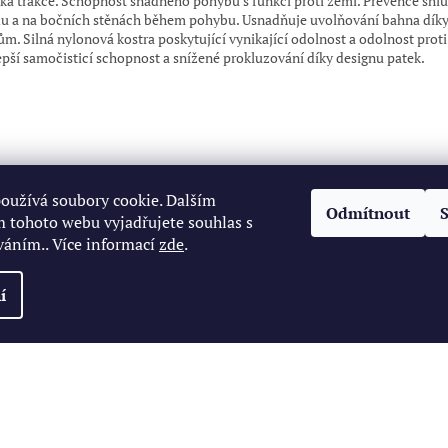
ká trakce. Schopnost snadného pohybu s funkcí proti zemi. Prevence shl
du a na bočních stěnách během pohybu. Usnadňuje uvolňování bahna dík
ům. Silná nylonová kostra poskytující vynikající odolnost a odolnost proti
epší samočisticí schopnost a snížené prokluzování díky designu patek.
oužívá soubory cookie. Dalším
Odmítnout
 tohoto webu vyjadřujete souhlas s
váním.. Více informací
zde
.
í
zena.
Upravit nastavení cookies