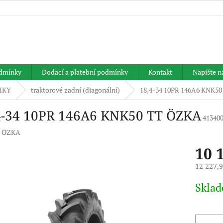
HLEDAT
dmínky
Dodací a platební podmínky
Kontakt
Napište 
IKY
traktorové zadní (diagonální)
18,4-34 10PR 146A6 KNK5
4-34 10PR 146A6 KNK50 TT ÖZKA
41340
:
ÖZKA
10 
12 227,
Měrná
Skla
cena: