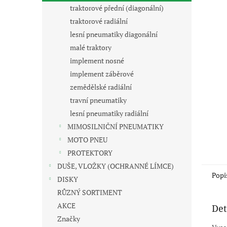
n
traktorové přední (diagonální)
e
traktorové radiální
l
lesní pneumatiky diagonální
malé traktory
implement nosné
implement záběrové
zemědělské radiální
travní pneumatiky
lesní pneumatiky radiální
MIMOSILNIČNÍ PNEUMATIKY
MOTO PNEU
PROTEKTORY
DUŠE, VLOŽKY (OCHRANNÉ LÍMCE)
Popi
DISKY
RŮZNÝ SORTIMENT
AKCE
Det
Značky