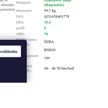
uků ve
traktorové zadní
Kategorie
:
y okenním
(diagonální)
 proražení.
Hmotnost
:
99.7 kg
EAN
:
4251438401778
šířka
:
18,4
profil
:
0
ráfek
:
34
Výrobce pneu
ÖZKA
(značka)
:
Dezén
:
KNK50
Souhlasím
Index nosnosti
146
(LI)
:
Rychlostní
A6 - do 30 km/hod
index (SI)
:
Vytvořil Shoptet