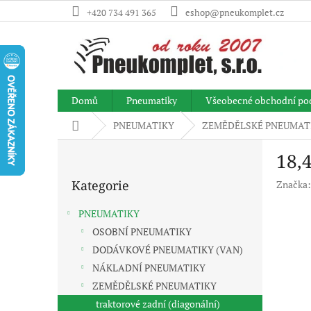
Přejít
+420 734 491 365
eshop@pneukomplet.cz
na
obsah
Domů
Pneumatiky
Všeobecné obchodní po
Domů
PNEUMATIKY
ZEMĚDĚLSKÉ PNEUMAT
P
18,
o
Přeskočit
s
Kategorie
Značka
kategorie
t
r
PNEUMATIKY
a
OSOBNÍ PNEUMATIKY
n
DODÁVKOVÉ PNEUMATIKY (VAN)
n
í
NÁKLADNÍ PNEUMATIKY
p
ZEMĚDĚLSKÉ PNEUMATIKY
a
traktorové zadní (diagonální)