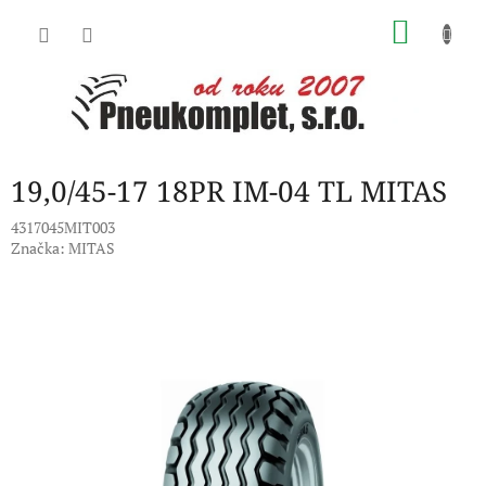
Přejít
NÁKU
na
obsah
KOŠÍK
19,0/45-17 18PR IM-04 TL MITAS
4317045MIT003
Značka:
MITAS