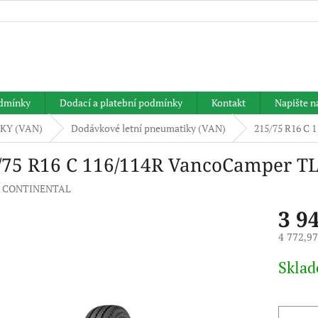
HLEDAT
dmínky
Dodací a platební podmínky
Kontakt
Napište 
KY (VAN)
Dodávkové letní pneumatiky (VAN)
215/75 R16 C
/75 R16 C 116/114R VancoCamper 
:
CONTINENTAL
3 9
4 772,9
Měrná
Skla
cena: