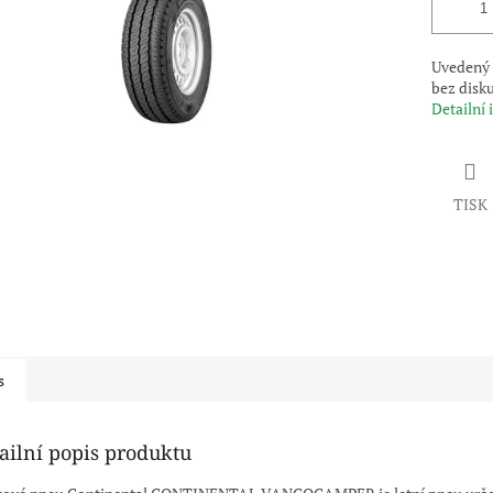
Uvedený 
bez disk
Detailní
TISK
s
ailní popis produktu