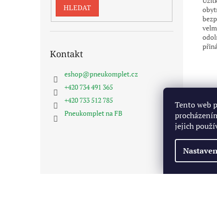
Užit
HLEDAT
obyt
bezp
velm
odol
přiná
Kontakt
eshop
@
pneukomplet.cz
+420 734 491 365
+420 733 512 785
Tento web p
Pneukomplet na FB
procházením
jejich použí
Nastaven
Z
á