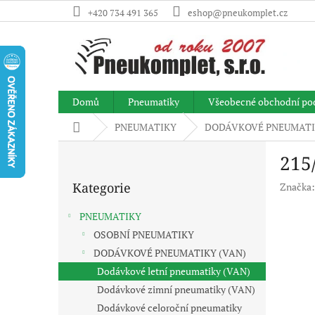
Přejít
+420 734 491 365
eshop@pneukomplet.cz
na
obsah
Domů
Pneumatiky
Všeobecné obchodní po
Domů
PNEUMATIKY
DODÁVKOVÉ PNEUMATI
P
215
o
Přeskočit
s
Kategorie
Značka
kategorie
t
r
PNEUMATIKY
a
OSOBNÍ PNEUMATIKY
n
DODÁVKOVÉ PNEUMATIKY (VAN)
n
í
Dodávkové letní pneumatiky (VAN)
p
Dodávkové zimní pneumatiky (VAN)
a
Dodávkové celoroční pneumatiky