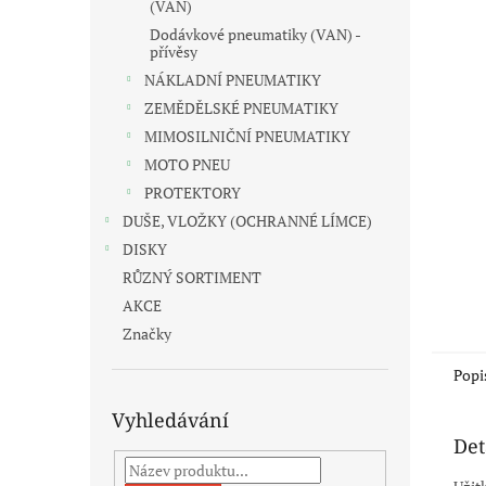
n
(VAN)
e
Dodávkové pneumatiky (VAN) -
l
přívěsy
NÁKLADNÍ PNEUMATIKY
ZEMĚDĚLSKÉ PNEUMATIKY
MIMOSILNIČNÍ PNEUMATIKY
MOTO PNEU
PROTEKTORY
DUŠE, VLOŽKY (OCHRANNÉ LÍMCE)
DISKY
RŮZNÝ SORTIMENT
AKCE
Značky
Popi
Vyhledávání
Det