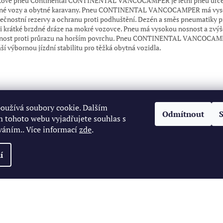
kové pneu Continental CONTINENTAL VANCOCAMPER je letní pneu urče
né vozy a obytné karavany. Pneu CONTINENTAL VANCOCAMPER má vys
ečnostní rezervy a ochranu proti podhuštění. Dezén a směs pneumatiky př
i krátké brzdné dráze na mokré vozovce. Pneu má vysokou nosnost a zvý
nost proti průrazu na horším povrchu. Pneu CONTINENTAL VANCOCA
ší výbornou jízdní stabilitu pro těžká obytná vozidla.
oužívá soubory cookie. Dalším
Odmítnout
 tohoto webu vyjadřujete souhlas s
váním.. Více informací
zde
.
í