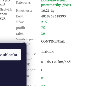
ná pro
Dodávkové letní
Kategorie
:
oké
pneumatiky (VAN)
ispívá k
Hmotnost
:
16.21 kg
šenou
EAN
:
4019238318395
MPER
šířka
:
215
profil
:
75
ráfek
:
16
Výrobce pneu
CONTINENTAL
(značka)
:
Index
116/114
nosnosti (LI)
:
Souhlasím
Rychlostní
R - do 170 km/hod
index (SI)
:
Valivý odpor
:
C
Záběr na
B
mokru
:
Hlučnost DB
:
72
Vytvořil Shoptet