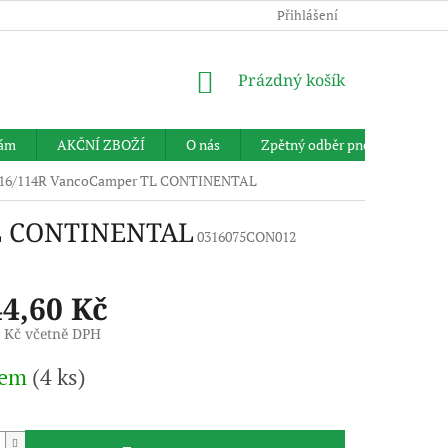
Přihlášení
NÁKUPNÍ
Prázdný košík
KOŠÍK
nám
AKČNÍ ZBOŽÍ
O nás
Zpětný odběr pneumatik
 116/114R VancoCamper TL CONTINENTAL
TL CONTINENTAL
0316075CON012
44,60 Kč
7 Kč včetně DPH
dem
(4 ks)