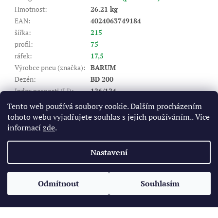
Hmotnost
:
26.21 kg
EAN
:
4024063749184
šířka
:
215
profil
:
75
ráfek
:
17,5
Výrobce pneu (značka)
:
BARUM
Dezén
:
BD 200
Index nosnosti (LI)
:
126/124
Rychlostní index (SI)
:
M - do 130 km/hod
Tento web používá soubory cookie. Dalším procházením
Valivý odpor
:
D
tohoto webu vyjadřujete souhlas s jejich používáním.. Více
Záběr na mokru
:
C
informací
zde
.
Hlučnost DB
:
74
Nastavení
Z
á
Odmítnout
Souhlasím
Vytvořil Shoptet
p
a
t
Copyright 2026
Pneukomplet.cz
. Všechna práva vyhrazena.