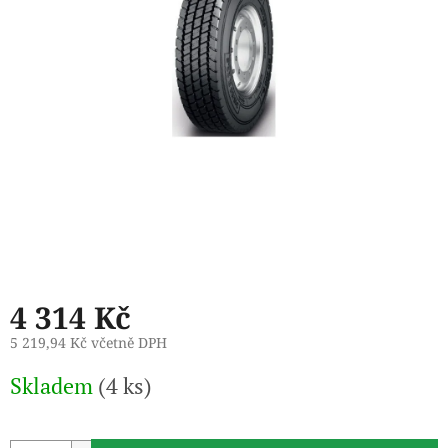
4 314 Kč
5 219,94 Kč včetně DPH
Měrná
Skladem
(4 ks)
cena: