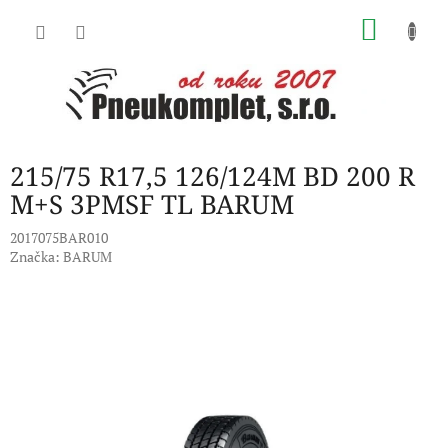
Přejít
NÁKU
na
obsah
KOŠÍK
215/75 R17,5 126/124M BD 200 R
M+S 3PMSF TL BARUM
2017075BAR010
Značka:
BARUM