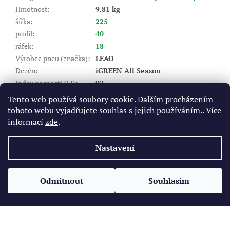
Hmotnost
:
9.81 kg
šířka
:
225
profil
:
40
ráfek
:
18
Výrobce pneu (značka)
:
LEAO
Dezén
:
iGREEN All Season
Index nosnosti (LI)
:
92
Rychlostní index (SI)
:
W - do 270 km/hod
Tento web používá soubory cookie. Dalším procházením
Valivý odpor
:
C
tohoto webu vyjadřujete souhlas s jejich používáním.. Více
Záběr na mokru
:
C
informací
zde
.
Hlučnost DB
:
72
Nastavení
Z
á
Odmítnout
Souhlasím
Vytvořil Shoptet
p
a
t
Copyright 2026
Pneukomplet.cz
. Všechna práva vyhrazena.
í
Upravit nastavení cookies