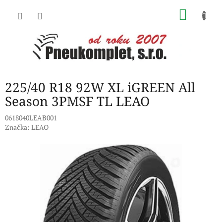
Přejít
NÁKU
na
obsah
KOŠÍK
225/40 R18 92W XL iGREEN All
Season 3PMSF TL LEAO
0618040LEAB001
Značka:
LEAO