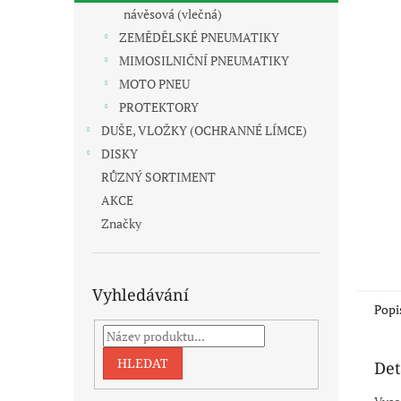
n
návěsová (vlečná)
e
ZEMĚDĚLSKÉ PNEUMATIKY
l
MIMOSILNIČNÍ PNEUMATIKY
MOTO PNEU
PROTEKTORY
DUŠE, VLOŽKY (OCHRANNÉ LÍMCE)
DISKY
RŮZNÝ SORTIMENT
AKCE
Značky
Vyhledávání
Popi
HLEDAT
Det