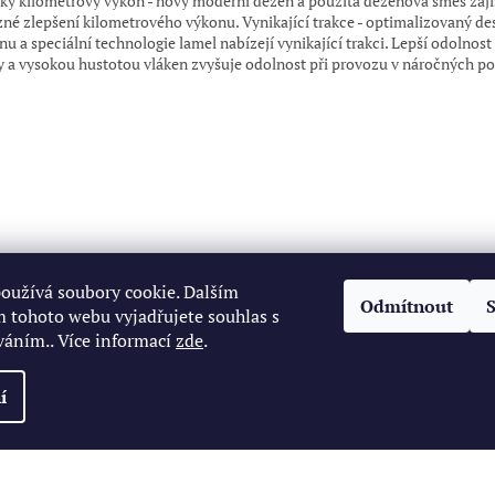
ký kilometrový výkon - nový moderní dezén a použitá dezénová směs zaji
zné zlepšení kilometrového výkonu. Vynikající trakce - optimalizovaný de
u a speciální technologie lamel nabízejí vynikající trakci. Lepší odolnost
y a vysokou hustotou vláken zvyšuje odolnost při provozu v náročných 
oužívá soubory cookie. Dalším
Odmítnout
 tohoto webu vyjadřujete souhlas s
váním.. Více informací
zde
.
í