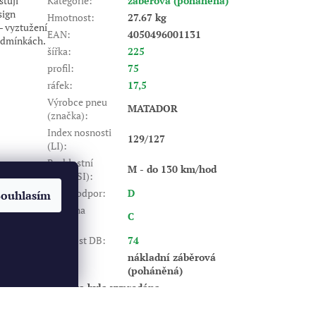
šťují
Kategorie
:
záběrová (poháněná)
sign
Hmotnost
:
27.67 kg
 - vyztužení
EAN
:
4050496001131
podmínkách.
šířka
:
225
profil
:
75
ráfek
:
17,5
Výrobce pneu
MATADOR
(značka)
:
Index nosnosti
129/127
(LI)
:
Rychlostní
M - do 130 km/hod
index (SI)
:
Valivý odpor
:
D
Souhlasím
Záběr na
C
mokru
:
Hlučnost DB
:
74
nákladní záběrová
Typ
:
(poháněná)
Položka byla vyprodána…