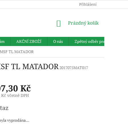
Přihlášení
NÁKUPNÍ
Prázdný košík
KOŠÍK
nám
AKČNÍ ZBOŽÍ
O nás
Zpětný odběr pneumatik
 3PMSF TL MATADOR
PMSF TL MATADOR
2017075MAT017
07,30 Kč
3 Kč včetně DPH
taz
byla vyprodána…