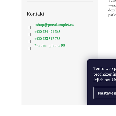
Vyso
výra
dezén
Kontakt
patk
eshop
@
pneukomplet.cz
+420 734 491 365
+420 733 512 785
Pneukomplet na FB
Tento web p
procházením
jejich použí
Nastaven