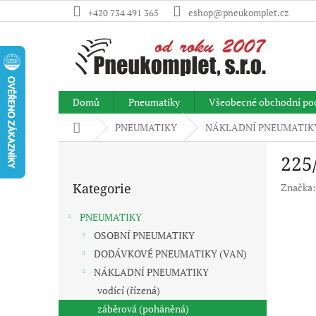
Přejít
+420 734 491 365
eshop@pneukomplet.cz
na
obsah
Domů
Pneumatiky
Všeobecné obchodní po
Domů
PNEUMATIKY
NÁKLADNÍ PNEUMATIK
P
225
o
Přeskočit
s
Kategorie
Značka
kategorie
t
r
PNEUMATIKY
a
OSOBNÍ PNEUMATIKY
n
DODÁVKOVÉ PNEUMATIKY (VAN)
n
í
NÁKLADNÍ PNEUMATIKY
p
vodící (řízená)
a
záběrová (poháněná)