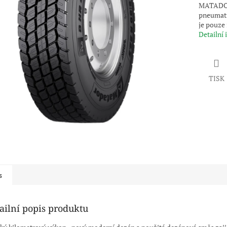
MATADOR 
pneumati
je pouze 
Detailní
TISK
s
ailní popis produktu