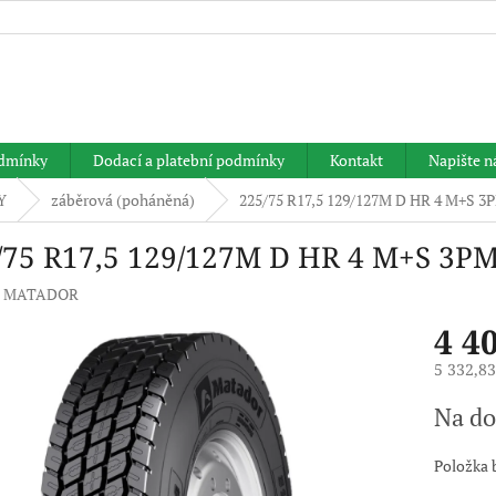
HLEDAT
dmínky
Dodací a platební podmínky
Kontakt
Napište 
Y
záběrová (poháněná)
225/75 R17,5 129/127M D HR 4 M+S
/75 R17,5 129/127M D HR 4 M+S 3
:
MATADOR
4 4
5 332,8
Měrná
Na do
cena:
Položka 