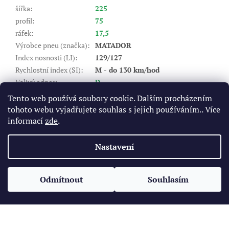
šířka
:
225
profil
:
75
ráfek
:
17,5
Výrobce pneu (značka)
:
MATADOR
Index nosnosti (LI)
:
129/127
Rychlostní index (SI)
:
M - do 130 km/hod
Valivý odpor
:
D
Záběr na mokru
:
C
Tento web používá soubory cookie. Dalším procházením
Hlučnost DB
:
71
tohoto webu vyjadřujete souhlas s jejich používáním.. Více
Typ
:
nákladní vodící (řízená)
informací
zde
.
Položka byla vyprodána…
Nastavení
Z
á
Odmítnout
Souhlasím
Vytvořil Shoptet
p
a
t
Copyright 2026
Pneukomplet.cz
. Všechna práva vyhrazena.
í
Upravit nastavení cookies