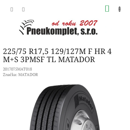
Přejít
NÁKU
na
obsah
KOŠÍK
225/75 R17,5 129/127M F HR 4
M+S 3PMSF TL MATADOR
2017075MAT018
Značka:
MATADOR