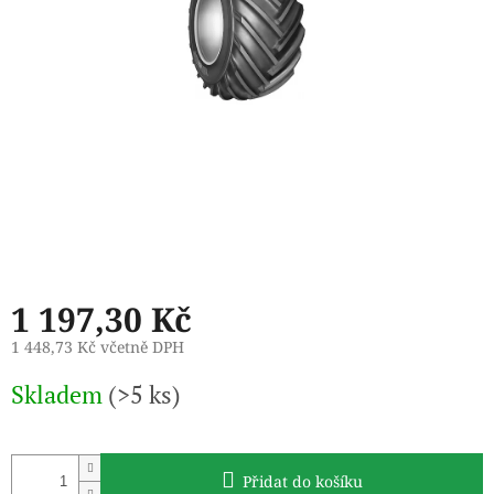
1 197,30 Kč
1 448,73 Kč včetně DPH
Měrná
Skladem
(>5 ks)
cena:
Přidat do košíku