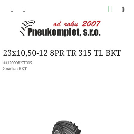
Přejít
NÁKU
na
obsah
KOŠÍK
23x10,50-12 8PR TR 315 TL BKT
4412000BKT005
Značka:
BKT