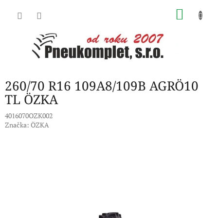
Přejít
NÁKU
na
obsah
KOŠÍK
260/70 R16 109A8/109B AGRÖ10
TL ÖZKA
4016070OZK002
Značka:
ÖZKA