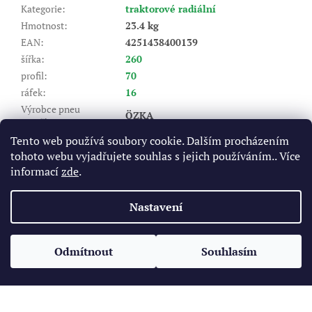
Kategorie
:
traktorové radiální
Hmotnost
:
23.4 kg
EAN
:
4251438400139
šířka
:
260
profil
:
70
ráfek
:
16
Výrobce pneu
ÖZKA
(značka)
:
Dezén
:
AGRÖ10
Tento web používá soubory cookie. Dalším procházením
tohoto webu vyjadřujete souhlas s jejich používáním.. Více
Index nosnosti (LI)
:
109/109
informací
zde
.
A8 - do 40 km/hod, B - do 50
Rychlostní index (SI)
:
km/hod
Nastavení
Z
á
Odmítnout
Souhlasím
Vytvořil Shoptet
p
a
t
Copyright 2026
Pneukomplet.cz
. Všechna práva vyhrazena.
í
Upravit nastavení cookies