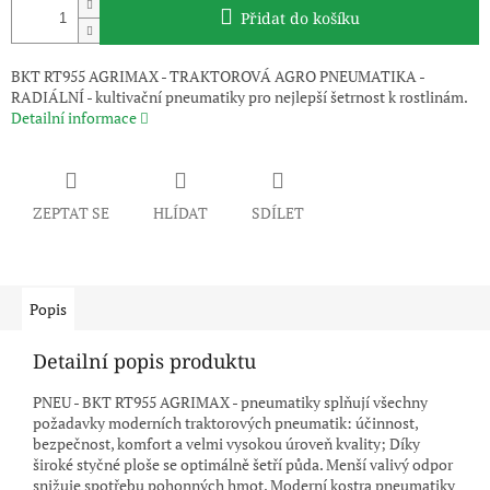
Přidat do košíku
BKT RT955 AGRIMAX - TRAKTOROVÁ AGRO PNEUMATIKA -
RADIÁLNÍ - kultivační pneumatiky pro nejlepší šetrnost k rostlinám.
Detailní informace
ZEPTAT SE
HLÍDAT
SDÍLET
Popis
Detailní popis produktu
PNEU - BKT RT955 AGRIMAX - pneumatiky splňují všechny
požadavky moderních traktorových pneumatik: účinnost,
bezpečnost, komfort a velmi vysokou úroveň kvality; Díky
široké styčné ploše se optimálně šetří půda. Menší valivý odpor
snižuje spotřebu pohonných hmot. Moderní kostra pneumatiky