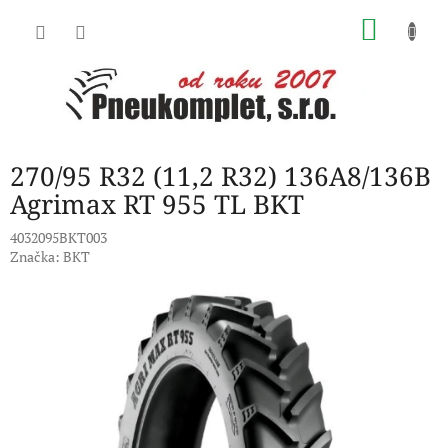
Přejít
NÁKU
na
obsah
KOŠÍK
270/95 R32 (11,2 R32) 136A8/136B
Agrimax RT 955 TL BKT
4032095BKT003
Značka:
BKT