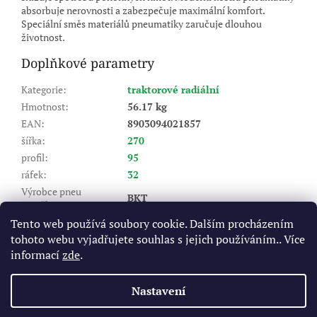
absorbuje nerovnosti a zabezpečuje maximální komfort.
Speciální směs materiálů pneumatiky zaručuje dlouhou
životnost.
Doplňkové parametry
Kategorie
:
traktorové radiální
Hmotnost
:
56.17 kg
EAN
:
8903094021857
šířka
:
270
profil
:
95
ráfek
:
32
Výrobce pneu
BKT
(značka)
:
Dezén
:
AGRIMAX RT 955
Tento web používá soubory cookie. Dalším procházením
tohoto webu vyjadřujete souhlas s jejich používáním.. Více
Index nosnosti (LI)
:
136/136
informací
zde
.
A8 - do 40 km/hod, B - do 50
Rychlostní index (SI)
:
km/hod
Nastavení
Z