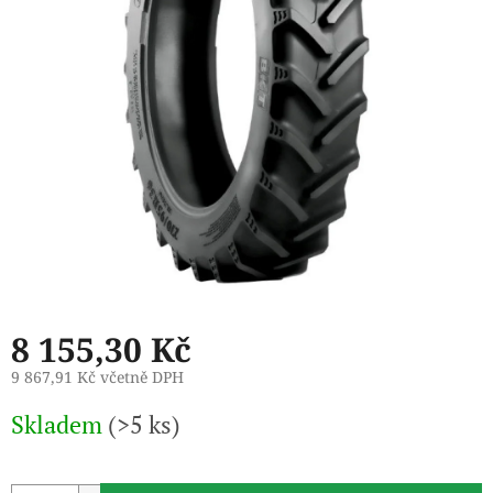
8 155,30 Kč
9 867,91 Kč včetně DPH
Měrná
Skladem
(>5 ks)
cena: