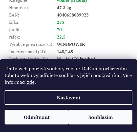
Kategorie
:
vodící (řízená)
Hmotnost
:
47.2 kg
EAN
:
4040658089923
šířka
:
275
profil
:
70
ráfek
:
22,5
Výrobce pneu (značka)
:
WINDPOWER
Index nosnosti (LI)
:
148/145
Rychlostní index (SI)
:
M - do 130 km/hod
Valivý odpor
:
D
Tento web používá soubory cookie. Dalším procházením
Záběr na mokru
:
C
tohoto webu vyjadřujete souhlas s jejich používáním.. Více
Hlučnost DB
:
75
informací
zde
.
Položka byla vyprodána…
Nastavení
Z
á
Odmítnout
Souhlasím
Vytvořil Shoptet
p
a
t
Copyright 2026
Pneukomplet.cz
. Všechna práva vyhrazena.