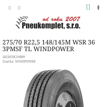
Přejít
NÁKU
na
obsah
KOŠÍK
275/70 R22,5 148/145M WSR 36
3PMSF TL WINDPOWER
2022070CIN009
Značka:
WINDPOWER