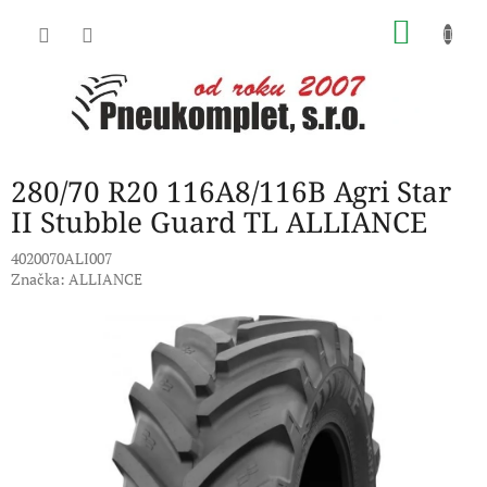
Přejít
NÁKU
na
obsah
KOŠÍK
280/70 R20 116A8/116B Agri Star
II Stubble Guard TL ALLIANCE
4020070ALI007
Značka:
ALLIANCE