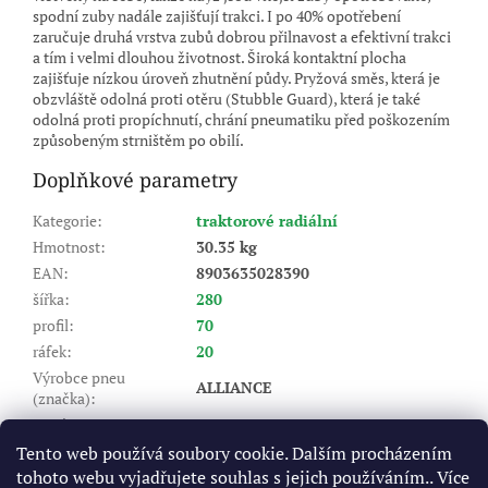
spodní zuby nadále zajišťují trakci. I po 40% opotřebení
zaručuje druhá vrstva zubů dobrou přilnavost a efektivní trakci
a tím i velmi dlouhou životnost. Široká kontaktní plocha
zajišťuje nízkou úroveň zhutnění půdy. Pryžová směs, která je
obzvláště odolná proti otěru (Stubble Guard), která je také
odolná proti propíchnutí, chrání pneumatiku před poškozením
způsobeným strništěm po obilí.
Doplňkové parametry
Kategorie
:
traktorové radiální
Hmotnost
:
30.35 kg
EAN
:
8903635028390
šířka
:
280
profil
:
70
ráfek
:
20
Výrobce pneu
ALLIANCE
(značka)
:
Dezén
:
AGRI STAR II
Index nosnosti (LI)
:
116/116
Tento web používá soubory cookie. Dalším procházením
tohoto webu vyjadřujete souhlas s jejich používáním.. Více
A8 - do 40 km/hod, B - do 50
Rychlostní index (SI)
: