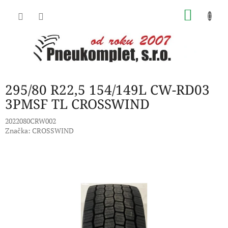
Přejít
NÁKU
na
obsah
KOŠÍK
295/80 R22,5 154/149L CW-RD03
3PMSF TL CROSSWIND
2022080CRW002
Značka:
CROSSWIND