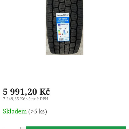
5 991,20 Kč
7 249,35 Kč včetně DPH
Měrná
Skladem
(>5 ks)
cena: