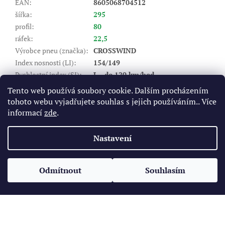
EAN
:
8605068704512
šířka
:
295
profil
:
80
ráfek
:
22,5
Výrobce pneu (značka)
:
CROSSWIND
Index nosnosti (LI)
:
154/149
Rychlostní index (SI)
:
L - do 120 km/hod
Valivý odpor
:
E
Tento web používá soubory cookie. Dalším procházením
Záběr na mokru
:
C
tohoto webu vyjadřujete souhlas s jejich používáním.. Více
Hlučnost DB
:
74
informací
zde
.
Typ
:
nákladní záběrová (poháněná)
Nastavení
Z
á
Odmítnout
Souhlasím
Vytvořil Shoptet
p
a
t
Copyright 2026
Pneukomplet.cz
. Všechna práva vyhrazena.
í
Upravit nastavení cookies