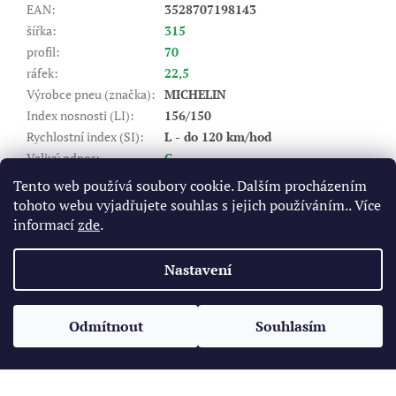
EAN
:
3528707198143
šířka
:
315
profil
:
70
ráfek
:
22,5
Výrobce pneu (značka)
:
MICHELIN
Index nosnosti (LI)
:
156/150
Rychlostní index (SI)
:
L - do 120 km/hod
Valivý odpor
:
C
Záběr na mokru
:
B
Tento web používá soubory cookie. Dalším procházením
Hlučnost DB
:
72
tohoto webu vyjadřujete souhlas s jejich používáním.. Více
Typ
:
nákladní vodící (řízená)
informací
zde
.
Položka byla vyprodána…
Nastavení
Z
á
Odmítnout
Souhlasím
Vytvořil Shoptet
p
a
t
Copyright 2026
Pneukomplet.cz
. Všechna práva vyhrazena.
í