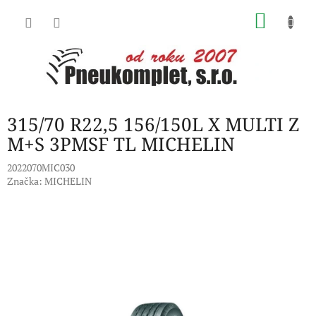
Přejít
NÁKU
na
obsah
KOŠÍK
315/70 R22,5 156/150L X MULTI Z
M+S 3PMSF TL MICHELIN
2022070MIC030
Značka:
MICHELIN