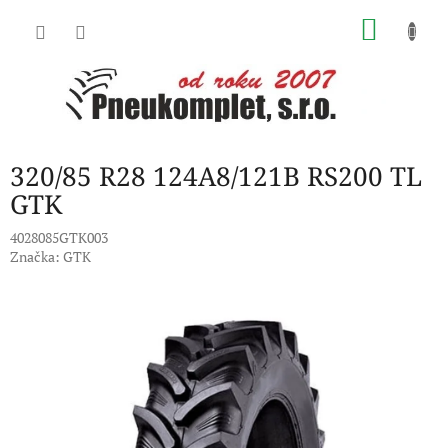
Přejít
NÁKU
na
obsah
KOŠÍK
320/85 R28 124A8/121B RS200 TL
GTK
4028085GTK003
Značka:
GTK