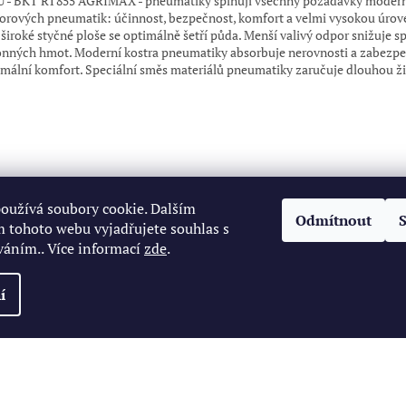
 - BKT RT855 AGRIMAX - pneumatiky splňují všechny požadavky moder
torových pneumatik: účinnost, bezpečnost, komfort a velmi vysokou úrove
 široké styčné ploše se optimálně šetří půda. Menší valivý odpor snižuje s
nných hmot. Moderní kostra pneumatiky absorbuje nerovnosti a zabezpe
mální komfort. Speciální směs materiálů pneumatiky zaručuje dlouhou ži
oužívá soubory cookie. Dalším
Odmítnout
 tohoto webu vyjadřujete souhlas s
váním.. Více informací
zde
.
í