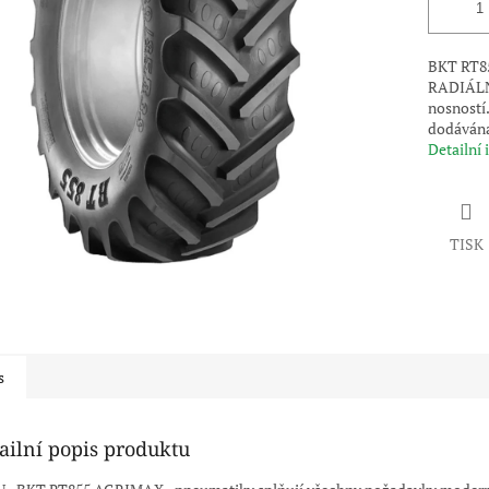
BKT RT8
RADIÁLNÍ
nosností.
dodávána
Detailní
TISK
s
ailní popis produktu