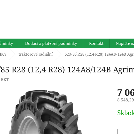
HLEDAT
dmínky
Dodací a platební podmínky
Kontakt
Napište 
IKY
traktorové radiální
320/85 R28 (12,4 R28) 124A8/124B Ag
/85 R28 (12,4 R28) 124A8/124B Agri
:
BKT
7 0
8 548,2
Měrná
Skla
cena: