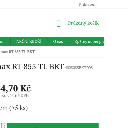
Přihlášení
NÁKUPNÍ
Prázdný košík
KOŠÍK
nám
AKČNÍ ZBOŽÍ
O nás
Zpětný odběr pneumatik
rimax RT 855 TL BKT
max RT 855 TL BKT
4028085BKT003
64,70 Kč
9 Kč včetně DPH
dem
(>5 ks)