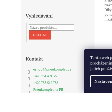
PNEU
trak
Díky
poho
Vyhledávání
maxi
HLEDAT
Tento web p
Kontakt
procházením
jejich použí
eshop
@
pneukomplet.cz
+420 734 491 365
Nastaven
+420 733 512 785
Pneukomplet na FB
Z