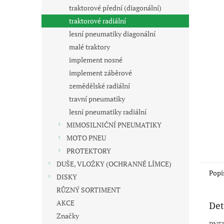
n
traktorové přední (diagonální)
e
traktorové radiální
l
lesní pneumatiky diagonální
malé traktory
implement nosné
implement záběrové
zemědělské radiální
travní pneumatiky
lesní pneumatiky radiální
MIMOSILNIČNÍ PNEUMATIKY
MOTO PNEU
PROTEKTORY
DUŠE, VLOŽKY (OCHRANNÉ LÍMCE)
Popi
DISKY
RŮZNÝ SORTIMENT
AKCE
Det
Značky