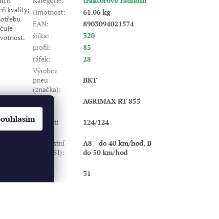
ních
Kategorie
:
traktorové radiální
ň kvality;
Hmotnost
:
61.06 kg
potřebu
EAN
:
8903094021574
čuje
šířka
:
320
votnost.
profil
:
85
ráfek
:
28
Výrobce
pneu
BKT
(značka)
:
Dezén
:
AGRIMAX RT 855
Index
Souhlasím
nosnosti
124/124
(LI)
:
Rychlostní
A8 - do 40 km/hod, B -
index (SI)
:
do 50 km/hod
Výška
dezénu
31
(mm)
: