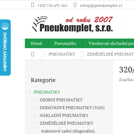
Přejít
+420 734 491 365
eshop@pneukomplet.cz
na
obsah
Domů
Pneumatiky
Všeobecné obchodní po
Domů
PNEUMATIKY
ZEMĚDĚLSKÉ PNEUMAT
P
320
o
Přeskočit
s
Kategorie
Značka
kategorie
t
r
PNEUMATIKY
a
OSOBNÍ PNEUMATIKY
n
DODÁVKOVÉ PNEUMATIKY (VAN)
n
í
NÁKLADNÍ PNEUMATIKY
p
ZEMĚDĚLSKÉ PNEUMATIKY
a
traktorové zadní (diagonální)