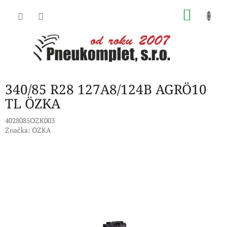
Přejít
NÁKU
na
obsah
KOŠÍK
340/85 R28 127A8/124B AGRÖ10
TL ÖZKA
4028085OZK003
Značka:
ÖZKA