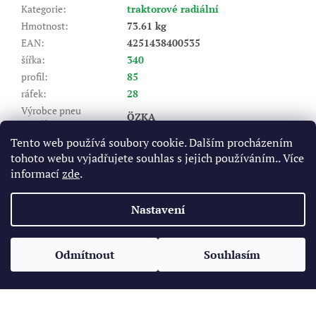
Kategorie
:
traktorové radiální
Hmotnost
:
73.61 kg
EAN
:
4251438400535
šířka
:
340
profil
:
85
ráfek
:
28
Výrobce pneu
ÖZKA
(značka)
:
Dezén
:
AGRÖ10
Tento web používá soubory cookie. Dalším procházením
tohoto webu vyjadřujete souhlas s jejich používáním.. Více
Index nosnosti (LI)
:
127/124
informací
zde
.
A8 - do 40 km/hod, B - do 50
Rychlostní index (SI)
:
km/hod
Nastavení
Z
á
Odmítnout
Souhlasím
Vytvořil Shoptet
p
a
t
Copyright 2026
Pneukomplet.cz
. Všechna práva vyhrazena.
í
Upravit nastavení cookies