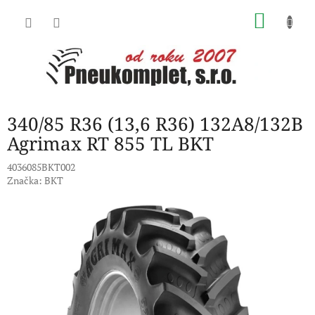
Přejít
NÁKU
na
obsah
KOŠÍK
340/85 R36 (13,6 R36) 132A8/132B
Agrimax RT 855 TL BKT
4036085BKT002
Značka:
BKT