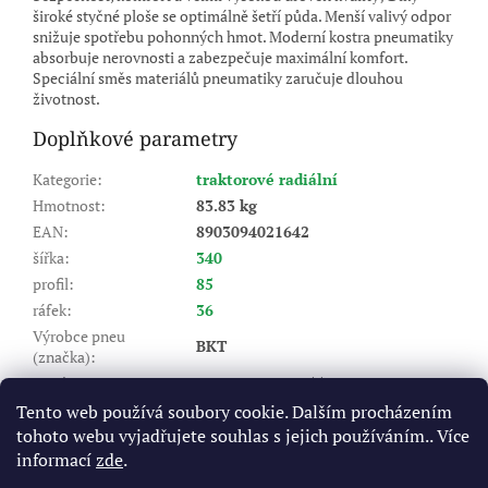
široké styčné ploše se optimálně šetří půda. Menší valivý odpor
snižuje spotřebu pohonných hmot. Moderní kostra pneumatiky
absorbuje nerovnosti a zabezpečuje maximální komfort.
Speciální směs materiálů pneumatiky zaručuje dlouhou
životnost.
Doplňkové parametry
Kategorie
:
traktorové radiální
Hmotnost
:
83.83 kg
EAN
:
8903094021642
šířka
:
340
profil
:
85
ráfek
:
36
Výrobce pneu
BKT
(značka)
:
Dezén
:
AGRIMAX RT 855
Index nosnosti (LI)
:
132/132
Tento web používá soubory cookie. Dalším procházením
tohoto webu vyjadřujete souhlas s jejich používáním.. Více
A8 - do 40 km/hod, B - do 50
Rychlostní index (SI)
:
km/hod
informací
zde
.
Výška dezénu (mm)
:
33