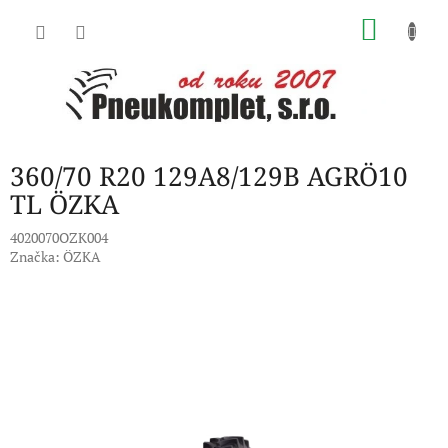
Přejít
NÁKU
na
obsah
KOŠÍK
360/70 R20 129A8/129B AGRÖ10
TL ÖZKA
4020070OZK004
Značka:
ÖZKA