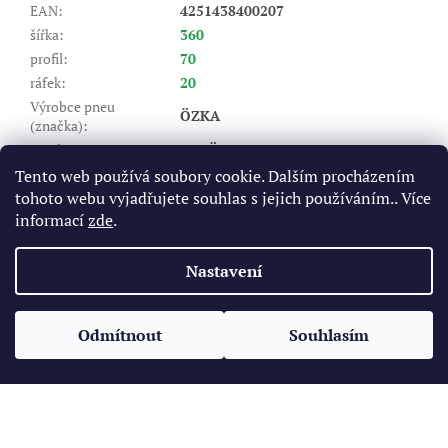
EAN
:
4251438400207
šířka
:
360
profil
:
70
ráfek
:
20
Výrobce pneu
ÖZKA
(značka)
:
Dezén
:
AGRÖ10
Index nosnosti (LI)
:
129/129
Tento web používá soubory cookie. Dalším procházením
tohoto webu vyjadřujete souhlas s jejich používáním.. Více
A8 - do 40 km/hod, B - do 50
Rychlostní index (SI)
:
km/hod
informací
zde
.
Položka byla vyprodána…
Nastavení
Z
á
Odmítnout
Souhlasím
Vytvořil Shoptet
p
a
t
Copyright 2026
Pneukomplet.cz
. Všechna práva vyhrazena.
í
Upravit nastavení cookies