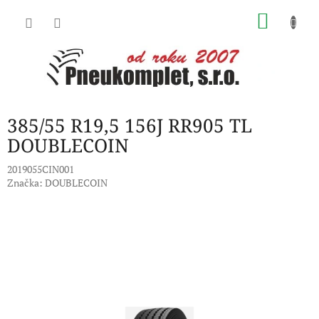
Přejít
NÁKU
na
obsah
KOŠÍK
385/55 R19,5 156J RR905 TL
DOUBLECOIN
2019055CIN001
Značka:
DOUBLECOIN