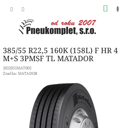
Přejít
NÁKU
na
obsah
KOŠÍK
385/55 R22,5 160K (158L) F HR 4
M+S 3PMSF TL MATADOR
2022055MAT002
Značka:
MATADOR