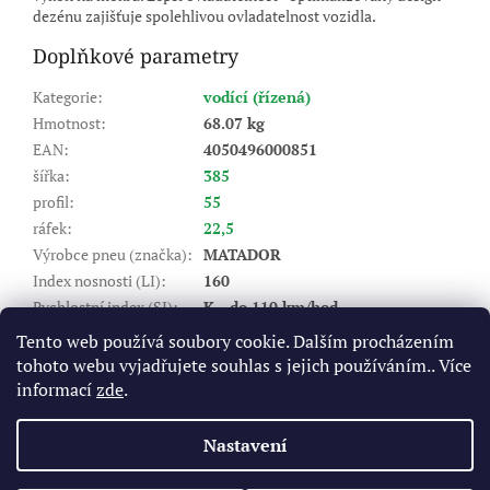
dezénu zajišťuje spolehlivou ovladatelnost vozidla.
Doplňkové parametry
Kategorie
:
vodící (řízená)
Hmotnost
:
68.07 kg
EAN
:
4050496000851
šířka
:
385
profil
:
55
ráfek
:
22,5
Výrobce pneu (značka)
:
MATADOR
Index nosnosti (LI)
:
160
Rychlostní index (SI)
:
K - do 110 km/hod
Valivý odpor
:
C
Tento web používá soubory cookie. Dalším procházením
Záběr na mokru
:
B
tohoto webu vyjadřujete souhlas s jejich používáním.. Více
Hlučnost DB
:
73
informací
zde
.
Typ
:
nákladní vodící (řízená)
Nastavení
Z