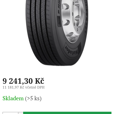
9 241,30 Kč
11 181,97 Kč včetně DPH
Měrná
Skladem
(>5 ks)
cena: