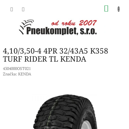
Přejít
NÁKU
na
obsah
KOŠÍK
4,10/3,50-4 4PR 32/43A5 K358
TURF RIDER TL KENDA
4304000OST021
Značka:
KENDA