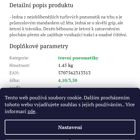
Detailní popis produktu
- Jedna z nejoblíbenějších turfových pneumatik na trhu a je
průmyslovým standardem už léta. Jedná se o skvělý grip, ale
šetrný k trávníku. Dezén běhounu je šetrný k zatravněným
plochám přesto ale zajišťuje vynikající trakci a snadné čištění.
Doplňkové parametry
Kategorie
:
travní pneumatiky
Hmotnost
:
1.45 kg
EAN
:
5707562313313
šířka
:
4,10/3,50
profil
:
0
ráfek
:
4
Tento web používá soubory cookie. Dalším procházením
Výrobce pneu (značka)
:
KENDA
tohoto webu vyjadřujete souhlas s jejich používáním.. Více
Index nosnosti (LI)
:
32/43
informací
zde
.
Rychlostní index (SI)
:
A5 - do 25 km/hod
Nastavení
Z