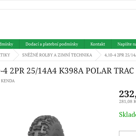
HLEDAT
dmínky
Dodací a platební podmínky
Kontakt
Napište 
TIKY
SNĚŽNÉ ROLBY A ZIMNÍ TECHNIKA
4,10-4 2PR 25/
0-4 2PR 25/14A4 K398A POLAR TRA
:
KENDA
232
281,08 
Měrná
Skla
cena: