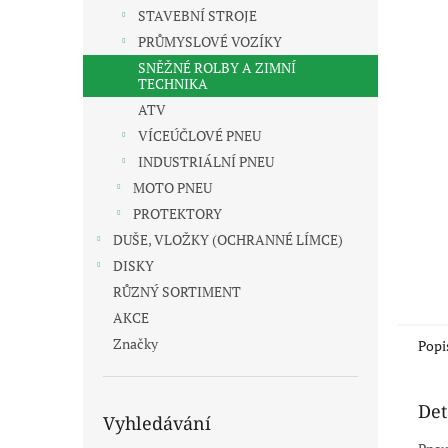
n
STAVEBNÍ STROJE
e
PRŮMYSLOVÉ VOZÍKY
l
SNĚŽNÉ ROLBY A ZIMNÍ
TECHNIKA
ATV
VÍCEÚČLOVÉ PNEU
INDUSTRIÁLNÍ PNEU
MOTO PNEU
PROTEKTORY
DUŠE, VLOŽKY (OCHRANNÉ LÍMCE)
DISKY
RŮZNÝ SORTIMENT
AKCE
Značky
Popi
Det
Vyhledávání