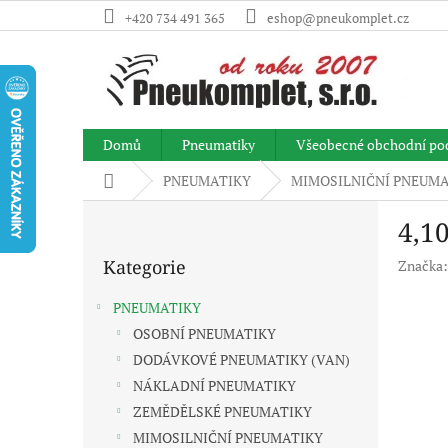
Přejít
+420 734 491 365
eshop@pneukomplet.cz
na
obsah
Domů
Pneumatiky
Všeobecné obchodní po
Domů
PNEUMATIKY
MIMOSILNIČNÍ PNEUMA
P
4,1
o
Přeskočit
s
Kategorie
Značka
kategorie
t
r
PNEUMATIKY
a
OSOBNÍ PNEUMATIKY
n
DODÁVKOVÉ PNEUMATIKY (VAN)
n
í
NÁKLADNÍ PNEUMATIKY
p
ZEMĚDĚLSKÉ PNEUMATIKY
a
MIMOSILNIČNÍ PNEUMATIKY