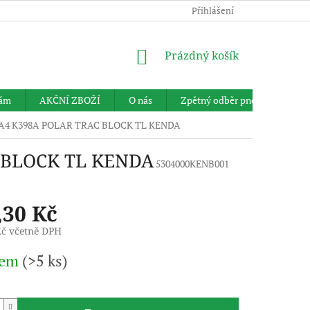
Přihlášení
NÁKUPNÍ
Prázdný košík
KOŠÍK
nám
AKČNÍ ZBOŽÍ
O nás
Zpětný odběr pneumatik
14A4 K398A POLAR TRAC BLOCK TL KENDA
C BLOCK TL KENDA
5304000KENB001
,30 Kč
Kč včetně DPH
dem
(>5 ks)