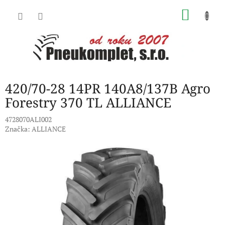
Přejít
NÁKU
na
obsah
KOŠÍK
420/70-28 14PR 140A8/137B Agro
Forestry 370 TL ALLIANCE
4728070ALI002
Značka:
ALLIANCE