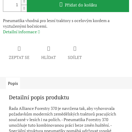
Přidat do košíku
Pneumatika vhodná pro lesní traktory s ocelovým kordem a
vyztuženými bočnicemi.
Detailní informace
ZEPTAT SE
HLÍDAT
SDÍLET
Popis
Detailní popis produktu
Řada Alliance Forestry 370 je navržena tak, aby vyhovovala
požadavkům moderních zemědělských traktorů pracujících
současně v lesích i na polích. - Pneumatika Forestry 370
umožňuje tuto kombinovanou práci beze změn huštění. -
Speciální struktura pneumatiky pomáhá udržovat vysoké