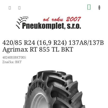
Přejít
NÁKU
na
obsah
KOŠÍK
420/85 R24 (16,9 R24) 137A8/137B
Agrimax RT 855 TL BKT
4024085BKT005
Značka:
BKT