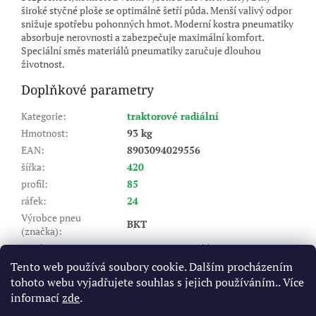
široké styčné ploše se optimálně šetří půda. Menší valivý odpor
snižuje spotřebu pohonných hmot. Moderní kostra pneumatiky
absorbuje nerovnosti a zabezpečuje maximální komfort.
Speciální směs materiálů pneumatiky zaručuje dlouhou
životnost.
Doplňkové parametry
Kategorie
:
traktorové radiální
Hmotnost
:
93 kg
EAN
:
8903094029556
šířka
:
420
profil
:
85
ráfek
:
24
Výrobce pneu
BKT
(značka)
:
Dezén
:
AGRIMAX RT 855
Index nosnosti (LI)
:
137/137
Tento web používá soubory cookie. Dalším procházením
tohoto webu vyjadřujete souhlas s jejich používáním.. Více
A8 - do 40 km/hod, B - do 50
Rychlostní index (SI)
:
km/hod
informací
zde
.
Výška dezénu (mm)
:
49