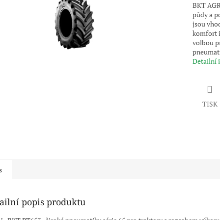
BKT AGRI
půdy a p
jsou vhod
komfort i
volbou pr
pneumati
Detailní
TISK
s
ailní popis produktu