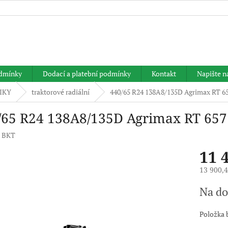
HLEDAT
dmínky
Dodací a platební podmínky
Kontakt
Napište 
IKY
traktorové radiální
440/65 R24 138A8/135D Agrimax RT 6
/65 R24 138A8/135D Agrimax RT 657
:
BKT
11 
13 900,
Měrná
Na do
cena:
Položka 