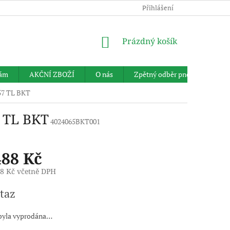
Přihlášení
NÁKUPNÍ
Prázdný košík
KOŠÍK
nám
AKČNÍ ZBOŽÍ
O nás
Zpětný odběr pneumatik
57 TL BKT
 TL BKT
4024065BKT001
488 Kč
48 Kč včetně DPH
taz
byla vyprodána…