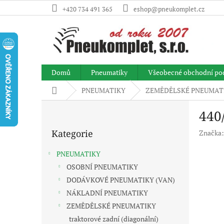
Přejít
+420 734 491 365
eshop@pneukomplet.cz
na
obsah
Domů
Pneumatiky
Všeobecné obchodní po
Domů
PNEUMATIKY
ZEMĚDĚLSKÉ PNEUMAT
P
440
o
Přeskočit
s
Kategorie
Značka
kategorie
t
r
PNEUMATIKY
a
OSOBNÍ PNEUMATIKY
n
DODÁVKOVÉ PNEUMATIKY (VAN)
n
í
NÁKLADNÍ PNEUMATIKY
p
ZEMĚDĚLSKÉ PNEUMATIKY
a
traktorové zadní (diagonální)