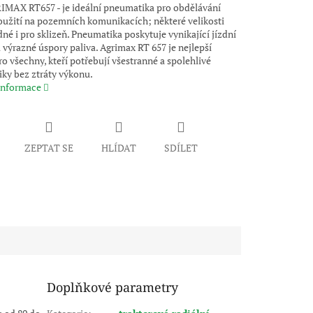
MAX RT657 - je ideální pneumatika pro obdělávání
oužití na pozemních komunikacích; některé velikosti
né i pro sklizeň. Pneumatika poskytuje vynikající jízdní
 výrazné úspory paliva. Agrimax RT 657 je nejlepší
o všechny, kteří potřebují všestranné a spolehlivé
ky bez ztráty výkonu.
 informace
ZEPTAT SE
HLÍDAT
SDÍLET
Doplňkové parametry