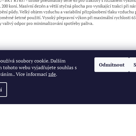
 - BKT RT657 - široké pneumatiky série 65 pro traktory s rozsahem výkon
. 200 koní. Masívní dezén a větší styčná plocha pro vynikající trakci při n
bění půdy. Velký objem vzduchu a variabilní přizpůsobení tlaku vzduchu 
oměrné šetrné použití. Vysoký přepravní výkon při maximální rychlosti 65
y valivý odpor pro minimalizování spotřeby paliva.
oužívá soubory cookie. Dalším
Odmítnout
 tohoto webu vyjadřujete souhlas s
váním.. Více informací
zde
.
í
zena.
Upravit nastavení cookies