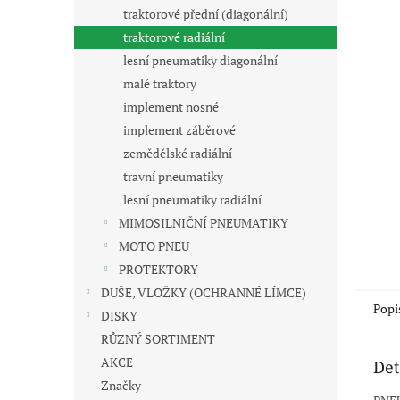
n
traktorové přední (diagonální)
e
traktorové radiální
l
lesní pneumatiky diagonální
malé traktory
implement nosné
implement záběrové
zemědělské radiální
travní pneumatiky
lesní pneumatiky radiální
MIMOSILNIČNÍ PNEUMATIKY
MOTO PNEU
PROTEKTORY
DUŠE, VLOŽKY (OCHRANNÉ LÍMCE)
Popi
DISKY
RŮZNÝ SORTIMENT
AKCE
Det
Značky