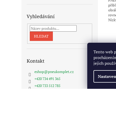
PNEU
přibl
obrá
rovn
Vyhledávání
Nízk
HLEDAT
Tento web p
procházením
Kontakt
jejich použí
eshop
@
pneukomplet.cz
Nastaven
+420 734 491 365
+420 733 512 785
Pneukomplet na FB
Z
á
Copyright 2026
Pneukomplet.cz
. Všechna práva vyhra
p