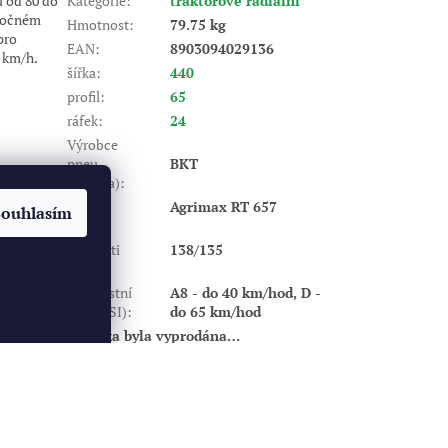
u od 80 do
Kategorie
:
traktorové radiální
áročném
Hmotnost
:
79.75 kg
pro
EAN
:
8903094029136
 km/h.
šířka
:
440
profil
:
65
ráfek
:
24
Výrobce
pneu
BKT
(značka)
:
Dezén
:
Agrimax RT 657
Souhlasím
Index
nosnosti
138/135
(LI)
:
Rychlostní
A8 - do 40 km/hod, D -
index (SI)
:
do 65 km/hod
Položka byla vyprodána…
Vytvořil Shoptet