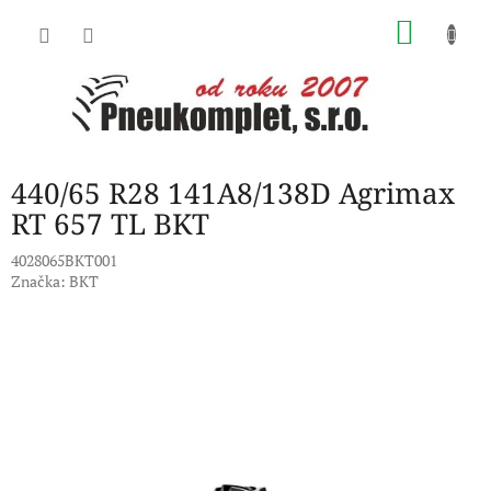
Přejít
NÁKU
na
obsah
KOŠÍK
440/65 R28 141A8/138D Agrimax
RT 657 TL BKT
4028065BKT001
Značka:
BKT