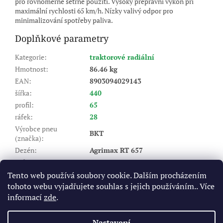
pro rovnoměrné šetrné použití. Vysoký přepravní výkon při
maximální rychlosti 65 km/h. Nízky valivý odpor pro
minimalizování spotřeby paliva.
Doplňkové parametry
Kategorie
:
traktorové radiální
Hmotnost
:
86.46 kg
EAN
:
8903094029143
šířka
:
440
profil
:
65
ráfek
:
28
Výrobce pneu
BKT
(značka)
:
Dezén
:
Agrimax RT 657
Index nosnosti (LI)
:
141/138
A8 - do 40 km/hod, D - do 65
Tento web používá soubory cookie. Dalším procházením
Rychlostní index (SI)
:
km/hod
tohoto webu vyjadřujete souhlas s jejich používáním.. Více
Výška dezénu (mm)
:
45,0
informací
zde
.
Položka byla vyprodána…
Nastavení